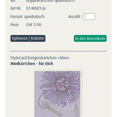
Art
Doppelkärtchen quadratisch
Art-Nr.
ST-MN21-jo
Format
quadratisch
Anzahl
Preis
CHF
3.90
Optionen | Rabatte
StyleCard Ereigniskärtchen «Mini»
Minikärtchen - für Dich