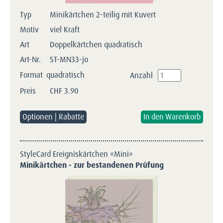
Typ
Minikärtchen 2-teilig mit Kuvert
Motiv
viel Kraft
Art
Doppelkärtchen quadratisch
Art-Nr.
ST-MN33-jo
Format
quadratisch
Anzahl
Preis
CHF
3.90
Optionen | Rabatte
StyleCard Ereigniskärtchen «Mini»
Minikärtchen - zur bestandenen Prüfung