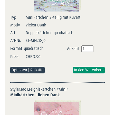
Typ
Minikärtchen 2-teilig mit Kuvert
Motiv
vielen Dank
Art
Doppelkärtchen quadratisch
Art-Nr.
ST-MN28-jo
Format
quadratisch
Anzahl
Preis
CHF
3.90
Optionen | Rabatte
StyleCard Ereigniskärtchen «Mini»
Minikärtchen - lieben Dank