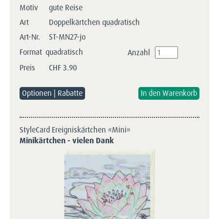
Motiv
gute Reise
Art
Doppelkärtchen quadratisch
Art-Nr.
ST-MN27-jo
Format
quadratisch
Anzahl
Preis
CHF
3.90
Optionen | Rabatte
StyleCard Ereigniskärtchen «Mini»
Minikärtchen - vielen Dank