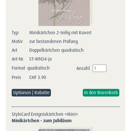
Typ
Minikärtchen 2-teilig mit Kuvert
Motiv
zur bestandenen Prüfung
Art
Doppelkärtchen quadratisch
Art-Nr.
ST-MN34-jo
Format
quadratisch
Anzahl
Preis
CHF
3.90
Optionen | Rabatte
StyleCard Ereigniskärtchen «Mini»
Minikärtchen - zum Jubiläum