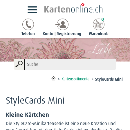
0
Telefon
Konto | Registrierung
Warenkorb
Kartensortimente
StyleCards Mini
StyleCards Mini
Kleine Kärtchen
Die StyleCard-Minikartenserie ist eine neue Kreation und
vom Format her mit den NaturCards «jolie» identisch. Da die