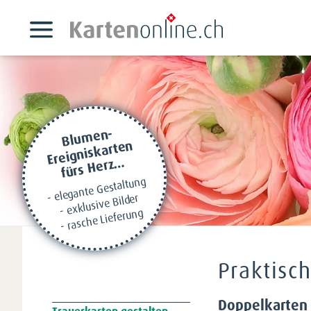
Blumen-
Ereigniskarten
fürs Herz…
- elegante Gestaltung
- exklusive Bilder
- rasche Lieferung
Praktisc
Doppelkarten