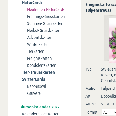
NaturCards
Ereigniskarte «
Neuheiten NaturCards
Tulpenstrauss
Frühlings-Grusskarten
Sommer-Grusskarten
Herbst-Grusskarten
Adventskarten
Winterkarten
Tierkarten
Ereigniskarten
Kondolenzkarten
Typ
StyleCar
Tier-Trauerkarten
Kuvert; 
SvizzerCards
Geburtst
Rapperswil
Motiv
Tulpenst
Gruyère
Art
Doppelk
Art-Nr.
ST-3001
Navigation
Blumenkalender 2027
Pflichtfeld
überspringen
Format
Kalenderbilder-Karten-