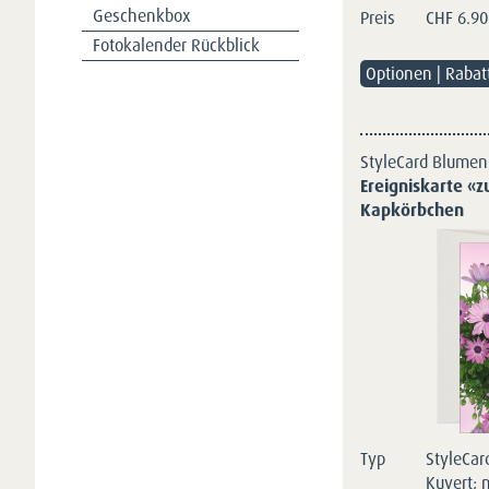
Geschenkbox
Preis
CHF
6.90
Fotokalender Rückblick
Optionen | Rabat
StyleCard Blumen
Ereigniskarte «
Kapkörbchen
Typ
StyleCar
Kuvert; 