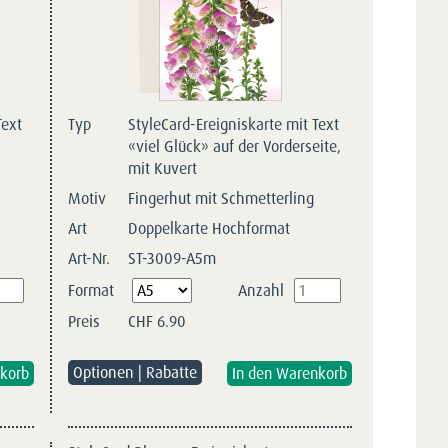
Text
Typ
StyleCard-Ereigniskarte mit Text
«viel Glück» auf der Vorderseite,
mit Kuvert
Motiv
Fingerhut mit Schmetterling
Art
Doppelkarte Hochformat
Art-Nr.
ST-3009-A5m
Pflichtfeld
Format
Anzahl
Preis
CHF
6.90
Optionen | Rabatte