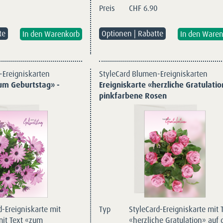
Preis
CHF
6.90
te
Optionen | Rabatte
-Ereigniskarten
StyleCard Blumen-Ereigniskarten
zum Geburtstag» -
Ereigniskarte «herzliche Gratulatio
pinkfarbene Rosen
d-Ereigniskarte mit
Typ
StyleCard-Ereigniskarte mit 
mit Text «zum
«herzliche Gratulation» auf 