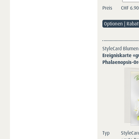
Preis
CHF
6.90
Optionen | Rabat
StyleCard Blumen
Ereigniskarte «g
Phalaenopsis-Or
Typ
StyleCar