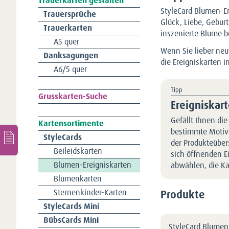
Trauerkarten gestalten
StyleCard Blumen-Er
Navigation
Trauersprüche
Glück, Liebe, Gebur
überspringen
Trauerkarten
inszenierte Blume b
A5 quer
Wenn Sie lieber neu
Danksagungen
die Ereigniskarten 
A6/5 quer
Tipp
Navigation
Grusskarten-Suche
Ereigniskar
überspringen
Gefällt Ihnen die
Kartensortimente
bestimmte Motive
Navigation
StyleCards
der Produkteübers
überspringen
Beileidskarten
sich öffnenden E
Blumen-Ereigniskarten
abwählen, die Ka
Blumenkarten
Sternenkinder-Karten
Produkte
StyleCards Mini
BübsCards Mini
StyleCard Blumen