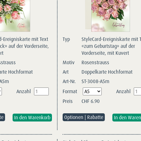
d-Ereigniskarte mit Text
Typ
StyleCard-Ereigniskarte mit 
ck» auf der Vorderseite,
«zum Geburtstag» auf der
rt
Vorderseite, mit Kuvert
sstrauss
Motiv
Rosenstrauss
arte Hochformat
Art
Doppelkarte Hochformat
-A5m
Art-Nr.
ST-3008-A5m
Pflichtfeld
Anzahl
Format
Anzahl
Preis
CHF
6.90
te
Optionen | Rabatte