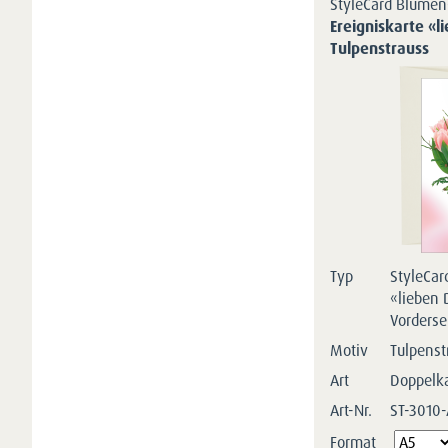
StyleCard Blumen
Ereigniskarte «l
Tulpenstrauss
Typ
StyleCar
«lieben 
Vorderse
Motiv
Tulpenst
Art
Doppelk
Art-Nr.
ST-3010
Pflichtfeld
Format