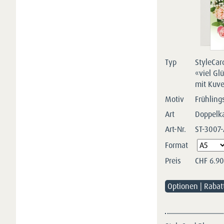
Typ
StyleCar
«viel Glü
mit Kuve
Motiv
Frühling
Art
Doppelk
Art-Nr.
ST-3007
Pflichtfeld
Format
Preis
CHF
6.90
Optionen | Rabat