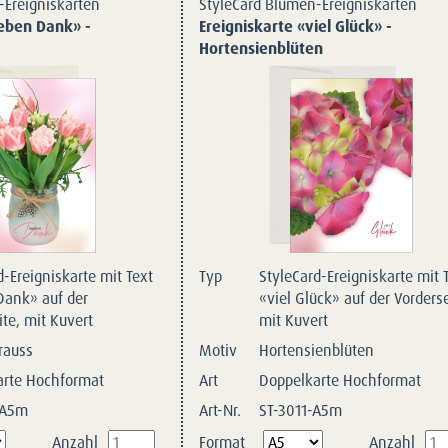
-Ereigniskarten
StyleCard Blumen-Ereigniskarten
ieben Dank» -
Ereigniskarte «viel Glück» -
Hortensienblüten
d-Ereigniskarte mit Text
Typ
StyleCard-Ereigniskarte mit 
Dank» auf der
«viel Glück» auf der Vorderse
ite, mit Kuvert
mit Kuvert
rauss
Motiv
Hortensienblüten
arte Hochformat
Art
Doppelkarte Hochformat
-A5m
Art-Nr.
ST-3011-A5m
Pflichtfeld
Anzahl
Format
Anzahl