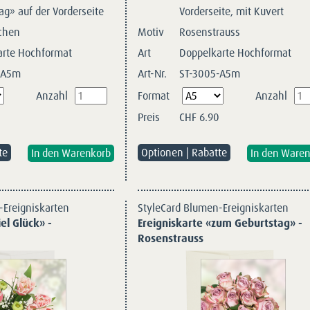
ag» auf der Vorderseite
Vorderseite, mit Kuvert
chen
Motiv
Rosenstrauss
arte Hochformat
Art
Doppelkarte Hochformat
-A5m
Art-Nr.
ST-3005-A5m
Pflichtfeld
Anzahl
Format
Anzahl
Preis
CHF
6.90
te
Optionen | Rabatte
-Ereigniskarten
StyleCard Blumen-Ereigniskarten
el Glück» -
Ereigniskarte «zum Geburtstag» -
Rosenstrauss