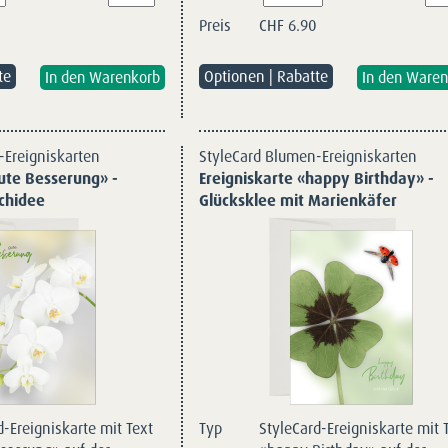
Preis
CHF
6.90
te
Optionen | Rabatte
-Ereigniskarten
StyleCard Blumen-Ereigniskarten
ute Besserung» -
Ereigniskarte «happy Birthday» -
chidee
Glücksklee mit Marienkäfer
d-Ereigniskarte mit Text
Typ
StyleCard-Ereigniskarte mit 