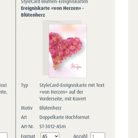
StyleCard Blumen-Ereigniskarten
Ereigniskarte «von Herzen» -
Blütenherz
Text
Typ
StyleCard-Ereigniskarte mit Text
ite,
«von Herzen» auf der
Vorderseite, mit Kuvert
Motiv
Blütenherz
Art
Doppelkarte Hochformat
Art-Nr.
ST-3012-A5m
Pflichtfeld
Format
Anzahl