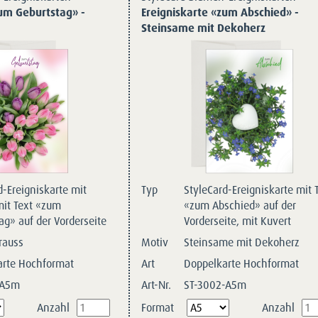
zum Geburtstag» -
Ereigniskarte «zum Abschied» -
Steinsame mit Dekoherz
d-Ereigniskarte mit
Typ
StyleCard-Ereigniskarte mit 
mit Text «zum
«zum Abschied» auf der
ag» auf der Vorderseite
Vorderseite, mit Kuvert
rauss
Motiv
Steinsame mit Dekoherz
arte Hochformat
Art
Doppelkarte Hochformat
-A5m
Art-Nr.
ST-3002-A5m
Pflichtfeld
Anzahl
Format
Anzahl