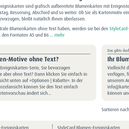
eigniskarten sind grafisch aufbereitete Blumenkarten mit Ereigni
tstag, Besserung, Abschied und so weiter. Ob Sie als Kartenmotiv ei
evorzugen, bleibt natürlich Ihnen überlassen.
trale Blumenkarten ohne Text haben, werden sie bei den
StyleCard
in den Formaten A5 und B6 ...
mehr
Das gibts doc
ten-Motive ohne Text?
Ihr Blu
 Ereigniskarten-Serie, Sie bevorzugen
Vielleicht 
 aber ohne Text? Dann klicken Sie einfach in
verfügen, 
icht unten auf «Optionen | Rabatte». In der
unserem Arc
inzelansicht können Sie den Text einfach
info@karte
rtenvorschau ändert sich…
können und
Sortieren nach
-Ereigniskarten
StyleCard Blumen-Ereigniskarten