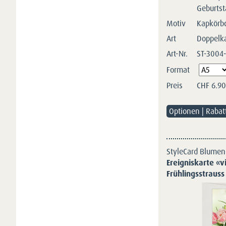
Geburtst
Motiv
Kapkörb
Art
Doppelk
Art-Nr.
ST-3004
Pflichtfeld
Format
Preis
CHF
6.90
Optionen | Rabat
StyleCard Blumen
Ereigniskarte «vi
Frühlingsstrauss