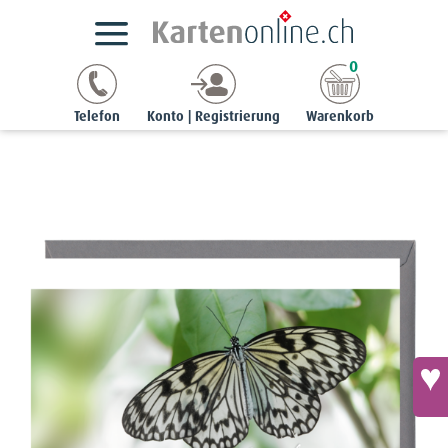
Trauerkarten gestalten
Trauerkarten
A5 quer
0
Trauerkarte - Weisse Baumnymphe
Telefon
Konto | Registrierung
Warenkorb