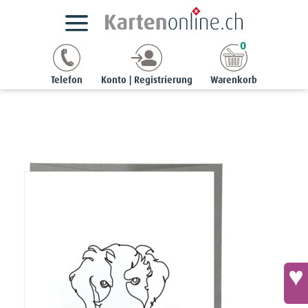
Kartensortimente
Tier-Trauerkarten
0
Noble-Karte - Hundeportrait «Tief im Herzen bleibt die
Erinnerung»
Telefon
Konto | Registrierung
Warenkorb