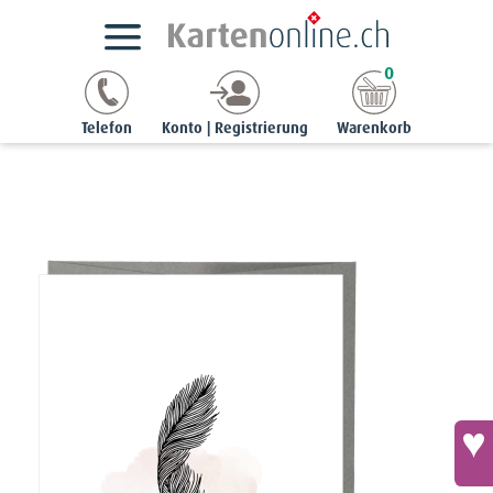
Kartensortimente
Tier-Trauerkarten
0
Noble-Karte - Feder mit Spruch «In Erinnerung zum Abschied»
Telefon
Konto | Registrierung
Warenkorb