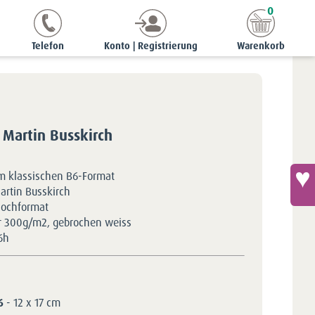
0
rten | B6
B6 hoch
Postkarte - Kirche St Martin Busskirch
Telefon
Konto | Registrierung
Warenkorb
t Martin Busskirch
im klassischen B6-Format
artin Busskirch
Hochformat
r 300g/m2, gebrochen weiss
6h
6
- 12 x 17 cm