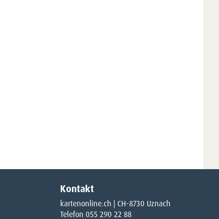
Kontakt
kartenonline.ch | CH-8730 Uznach
Telefon 055 290 22 88