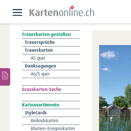
Trauerkarten gestalten
Navigation
Trauersprüche
überspringen
Trauerkarten
A5 quer
Danksagungen
A6/5 quer
Navigation
Grusskarten-Suche
überspringen
Kartensortimente
Navigation
StyleCards
überspringen
Beileidskarten
Blumen-Ereigniskarten