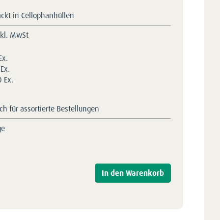
ackt in Cellophanhüllen
nkl. MwSt
Ex.
Ex.
 Ex.
h für assortierte Bestellungen
ge