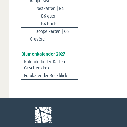
Rapperswil
Postkarten | B6
B6 quer
B6 hoch
Doppelkarten | C6
Gruyère
Navigation
Blumenkalender 2027
überspringen
Kalenderbilder-Karten-
Geschenkbox
Fotokalender Rückblick