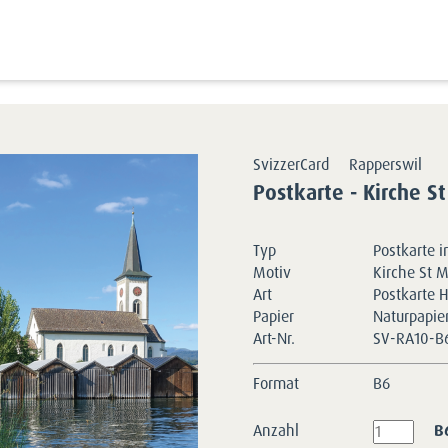
Kartensortimente
SvizzerCards
Rapperswil
Postka
SvizzerCard
Rapperswil
Postkarte - Kirche S
Typ
Postkarte 
Motiv
Kirche St M
Art
Postkarte 
Papier
Naturpapie
Art-Nr.
SV-RA10-B
Format
B6
Anzahl
B