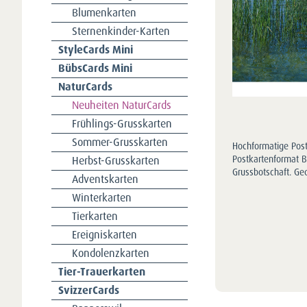
Blumenkarten
Sternenkinder-Karten
StyleCards Mini
BübsCards Mini
NaturCards
Neuheiten NaturCards
Frühlings-Grusskarten
Sommer-Grusskarten
Hochformatige Post
Herbst-Grusskarten
Postkartenformat B6
Grussbotschaft. Ge
Adventskarten
Winterkarten
Tierkarten
Ereigniskarten
Kondolenzkarten
Tier-Trauerkarten
SvizzerCards