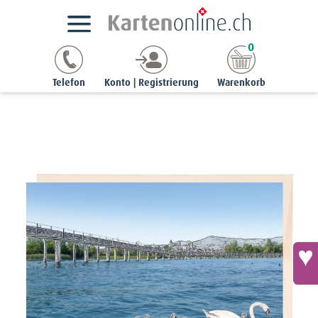
Kartensortimente
SvizzerCards
Rapperswil
0
Doppelkarten | C6
C6
Grusskarte C6 - Schwanenfamilie vor Holzsteg und Schloss
Telefon
Konto | Registrierung
Warenkorb