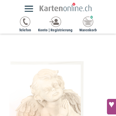
Kartensortimente
StyleCards
Sternenkinder-Karten
0
Beileidskarte «Engel sieht man nicht, man spürt sie mit dem
Herzen» - Dekoengel
Telefon
Konto | Registrierung
Warenkorb