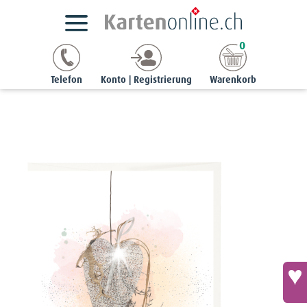
Kartensortimente
StyleCards
Sternenkinder-Karten
0
Beileidskarte «Ein Sternenkind hinterlässt Spuren im Herzen» -
Dekoherz
Telefon
Konto | Registrierung
Warenkorb