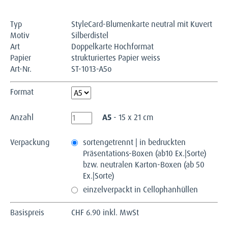
Typ
StyleCard-Blumenkarte neutral mit Kuvert
Motiv
Silberdistel
Art
Doppelkarte Hochformat
Papier
strukturiertes Papier weiss
Art-Nr.
ST-1013-A5o
Format
Anzahl
A5
- 15 x 21 cm
Verpackung
sortengetrennt | in bedruckten
Präsentations-Boxen (ab10 Ex.|Sorte)
bzw. neutralen Karton-Boxen (ab 50
Ex.|Sorte)
einzelverpackt in Cellophanhüllen
Basispreis
CHF
6.90 inkl. MwSt