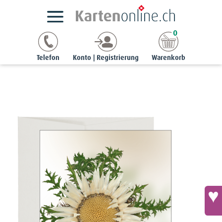
Kartensortimente
StyleCards
Blumenkarten
0
Blumenkarte - Silberdistel
Telefon
Konto | Registrierung
Warenkorb