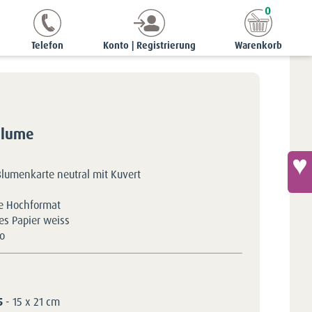
0
te
StyleCards
Blumenkarten
Blumenkarte - Kornblume
Telefon
Konto | Registrierung
Warenkorb
blume
Blumenkarte neutral mit Kuvert
e Hochformat
tes Papier weiss
o
5
- 15 x 21 cm