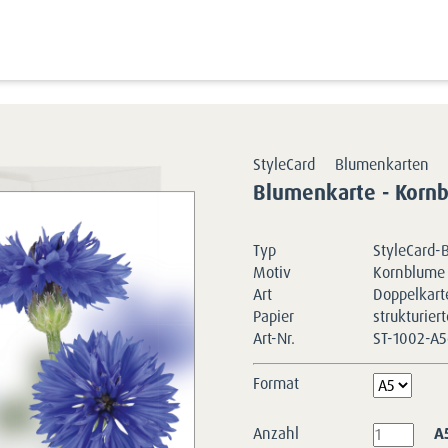
Kartensortimen
StyleCard
Blumenkarten
Blumenkarte - Korn
Typ
StyleCard-
Motiv
Kornblume
Art
Doppelkart
Papier
strukturier
Art-Nr.
ST-1002-A5
Format
Anzahl
A