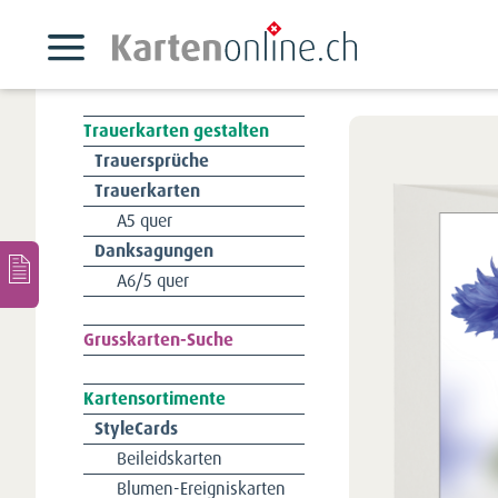
Trauerkarten gestalten
Navigation
Trauersprüche
überspringen
Trauerkarten
A5 quer
Danksagungen
A6/5 quer
Navigation
Grusskarten-Suche
überspringen
Kartensortimente
Navigation
StyleCards
überspringen
Beileidskarten
Blumen-Ereigniskarten