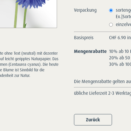
Verpackung
sorteng
Ex.|Sor
einzelv
Basispreis
CHF
6.90 i
Mengenrabatte
10% ab 10 
te ohne Text (neutral) mit dezenter
20% ab 50 
uf leicht geripptes Naturpapier. Das
30% ab 100
umen (Centaurea cyanus). Die heute
e Blume ist Sinnbild für die
denheit zur Natur.
Die Mengenrabatte gelten auc
übliche Lieferzeit 2-3 Werkta
Zurück