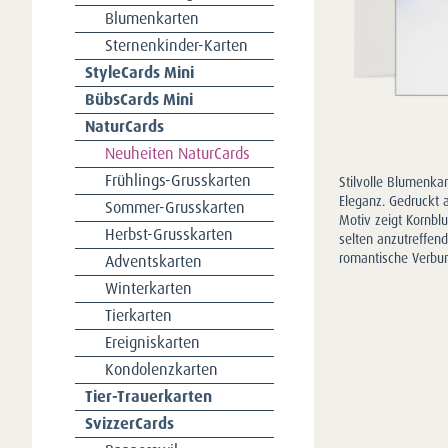
Blumenkarten
Sternenkinder-Karten
StyleCards Mini
BübsCards Mini
NaturCards
Neuheiten NaturCards
Frühlings-Grusskarten
Stilvolle Blumenkar
Eleganz. Gedruckt a
Sommer-Grusskarten
Motiv zeigt Kornbl
Herbst-Grusskarten
selten anzutreffend
romantische Verbun
Adventskarten
Winterkarten
Tierkarten
Ereigniskarten
Kondolenzkarten
Tier-Trauerkarten
SvizzerCards