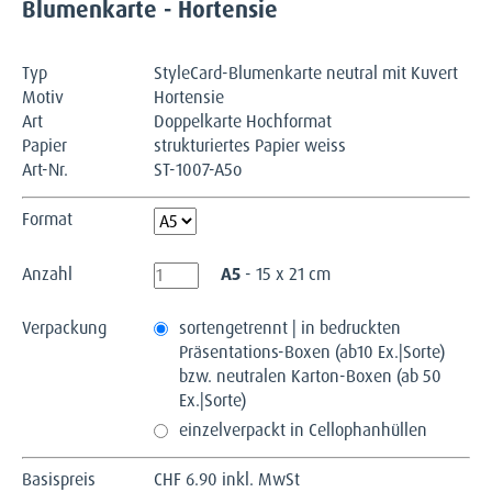
Blumenkarte - Hortensie
Typ
StyleCard-Blumenkarte neutral mit Kuvert
Motiv
Hortensie
Art
Doppelkarte Hochformat
Papier
strukturiertes Papier weiss
Art-Nr.
ST-1007-A5o
Format
Anzahl
A5
- 15 x 21 cm
Verpackung
sortengetrennt | in bedruckten
Präsentations-Boxen (ab10 Ex.|Sorte)
bzw. neutralen Karton-Boxen (ab 50
Ex.|Sorte)
einzelverpackt in Cellophanhüllen
Basispreis
CHF
6.90 inkl. MwSt