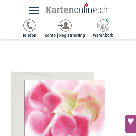
Kartensortimente
StyleCards
Blumenkarten
0
Blumenkarte - Hortensie
Telefon
Konto | Registrierung
Warenkorb