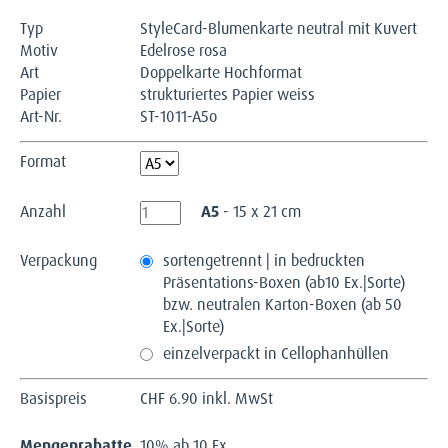
Typ
StyleCard-Blumenkarte neutral mit Kuvert
Motiv
Edelrose rosa
Art
Doppelkarte Hochformat
Papier
strukturiertes Papier weiss
Art-Nr.
ST-1011-A5o
Format
Anzahl
A5
- 15 x 21 cm
Verpackung
sortengetrennt | in bedruckten
Präsentations-Boxen (ab10 Ex.|Sorte)
bzw. neutralen Karton-Boxen (ab 50
Ex.|Sorte)
einzelverpackt in Cellophanhüllen
Basispreis
CHF
6.90 inkl. MwSt
Mengenrabatte
10% ab 10 Ex.