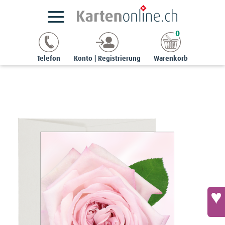
Kartensortimente
StyleCards
Blumenkarten
0
Blumenkarte - Edelrose rosa
Telefon
Konto | Registrierung
Warenkorb