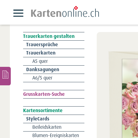
Trauerkarten gestalten
Navigation
Trauersprüche
überspringen
Trauerkarten
A5 quer
Danksagungen
A6/5 quer
Navigation
Grusskarten-Suche
überspringen
Kartensortimente
Navigation
StyleCards
überspringen
Beileidskarten
Blumen-Ereigniskarten