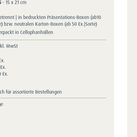
5
- 15 x 21 cm
etrennt | in bedruckten Präsentations-Boxen (ab10
te) bzw. neutralen Karton-Boxen (ab 50 Ex.|Sorte)
erpackt in Cellophanhüllen
nkl. MwSt
Ex.
Ex.
 Ex.
h für assortierte Bestellungen
ge