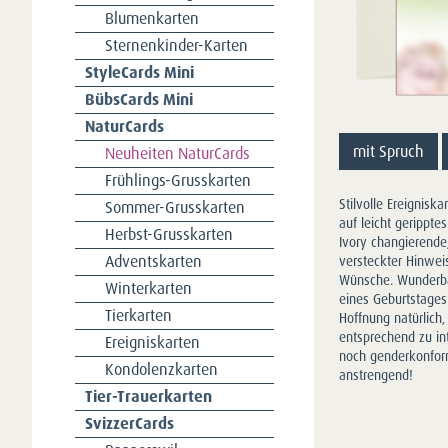
Blumenkarten
Sternenkinder-Karten
StyleCards Mini
BübsCards Mini
NaturCards
mit Spruch
Neuheiten NaturCards
Frühlings-Grusskarten
Stilvolle Ereignisk
Sommer-Grusskarten
auf leicht gerippt
Herbst-Grusskarten
Ivory changierende,
Adventskarten
versteckter Hinwe
Wünsche. Wunderba
Winterkarten
eines Geburtstages 
Tierkarten
Hoffnung natürlich,
entsprechend zu int
Ereigniskarten
noch genderkonform
Kondolenzkarten
anstrengend!
Tier-Trauerkarten
SvizzerCards