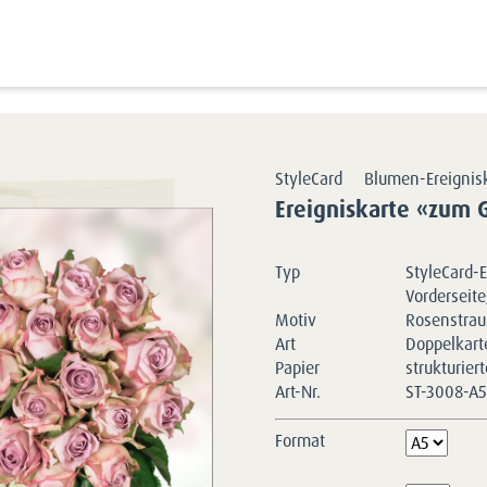
Kartensortimente
StyleCards
Blumen-Erei
StyleCard
Blumen-Ereignis
Ereigniskarte «zum 
Typ
StyleCard-E
Vorderseite
Motiv
Rosenstrau
Art
Doppelkart
Papier
strukturier
Art-Nr.
ST-3008-A
Format