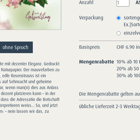
Anzahl
A
Verpackung
sorteng
Ex.|Sor
einzelv
Basispreis
CHF
6.90 i
ohne Spruch
Mengenrabatte
10% ab 10 
arte mit dezenter Eleganz. Gedruckt
20% ab 50 
es Naturpapier. Der mauvefarben zu
30% ab 100
 edle Rosenstrauss ist ein
is auf Sehnsucht und geheime
r, wenn man(n) dies aus Anlass
Die Mengenrabatte gelten auc
dezent platzieren kann – in der
 dass die Adressatin die Botschaft
erpretieren weiss… So, und jetzt
übliche Lieferzeit 2-3 Werkta
: – nein lassen wir das, zu