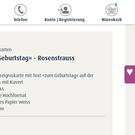
0
gniskarten
Ereigniskarte «zum Geburtstag» - Rosenstrauss
Telefon
Konto | Registrierung
Warenkorb
karten
Geburtstag» - Rosenstrauss
reigniskarte mit Text «zum Geburtstag» auf der
, mit Kuvert
ss
e Hochformat
tes Papier weiss
5m