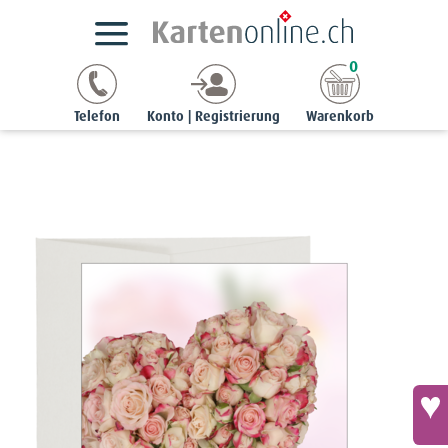
Kartensortimente
StyleCards
Blumen-Ereigniskarten
0
Ereigniskarte «zum Geburtstag» - Rosenherz
Telefon
Konto | Registrierung
Warenkorb