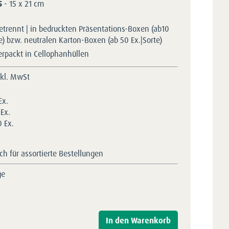
5
- 15 x 21 cm
etrennt | in bedruckten Präsentations-Boxen (ab10
te) bzw. neutralen Karton-Boxen (ab 50 Ex.|Sorte)
erpackt in Cellophanhüllen
nkl. MwSt
Ex.
Ex.
 Ex.
h für assortierte Bestellungen
ge