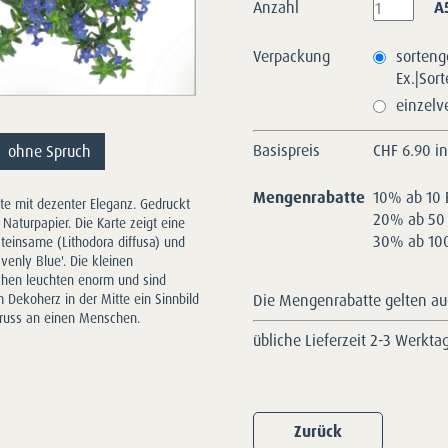
Anzahl
A
Verpackung
sorteng
Ex.|Sor
einzelv
Basispreis
CHF
6.90 i
ohne Spruch
Mengenrabatte
10% ab 10 
arte mit dezenter Eleganz. Gedruckt
20% ab 50 
 Naturpapier. Die Karte zeigt eine
30% ab 100
Steinsame (Lithodora diffusa) und
venly Blue'. Die kleinen
chen leuchten enorm und sind
Die Mengenrabatte gelten auc
ekoherz in der Mitte ein Sinnbild
gruss an einen Menschen.
übliche Lieferzeit 2-3 Werkta
Zurück