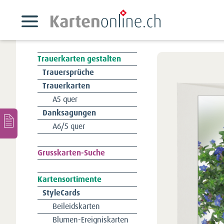
Trauerkarten gestalten
Navigation
Trauersprüche
überspringen
Trauerkarten
A5 quer
Danksagungen
A6/5 quer
Navigation
Grusskarten-Suche
überspringen
Kartensortimente
Navigation
StyleCards
überspringen
Beileidskarten
Blumen-Ereigniskarten