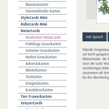
Blumenkarten
Sternenkinder-Karten
StyleCards Mini
BübsCards Mini
NaturCards
mit Spruch
Neuheiten NaturCards
Frühlings-Grusskarten
Stilvolle Ereignisk
Sommer-Grusskarten
auf leicht geripptes
Herbst-Grusskarten
Blütenstaude, die 
Adventskarten
zwar die Sorte 'Hea
sternförmigen Blüt
Winterkarten
zusammen mit dem D
Tierkarten
für den Abschieds
Ereigniskarten
Kondolenzkarten
Tier-Trauerkarten
SvizzerCards