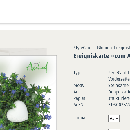
Kartensortimente
StyleCards
Blumen-Ereigniskarten
StyleCard
Blumen-Ereignis
Ereigniskarte «zum 
Typ
StyleCard-E
Vorderseite
Motiv
Steinsame 
Art
Doppelkart
Papier
strukturier
Art-Nr.
ST-3002-A
Format