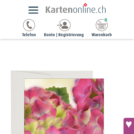
Kartensortimente
StyleCards
Blumen-Ereigniskarten
0
Ereigniskarte «viel Glück» - Hortensienblüten
Telefon
Konto | Registrierung
Warenkorb