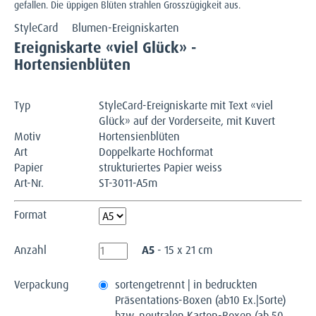
gefallen. Die üppigen Blüten strahlen Grosszügigkeit aus.
StyleCard
Blumen-Ereigniskarten
Ereigniskarte «viel Glück» -
Hortensienblüten
Typ
StyleCard-Ereigniskarte mit Text «viel
Glück» auf der Vorderseite, mit Kuvert
Motiv
Hortensienblüten
Art
Doppelkarte Hochformat
Papier
strukturiertes Papier weiss
Art-Nr.
ST-3011-A5m
Format
Anzahl
A5
- 15 x 21 cm
Verpackung
sortengetrennt | in bedruckten
Präsentations-Boxen (ab10 Ex.|Sorte)
bzw. neutralen Karton-Boxen (ab 50