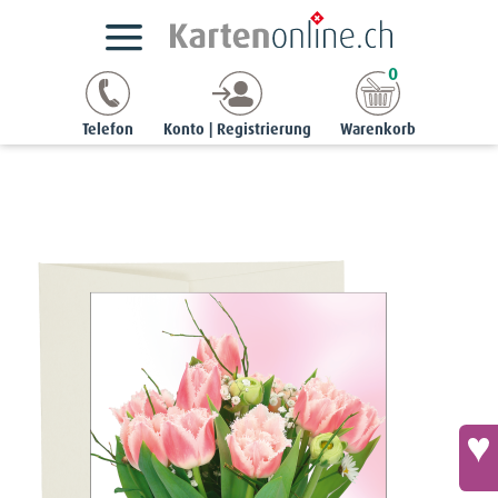
Kartensortimente
StyleCards
Blumen-Ereigniskarten
0
Ereigniskarte «lieben Dank» - Tulpenstrauss
Telefon
Konto | Registrierung
Warenkorb