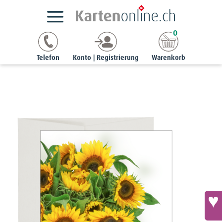
Kartensortimente
StyleCards
Blumen-Ereigniskarten
0
Ereigniskarte «lieben Dank» - Sonnenblumen-Strauss
Telefon
Konto | Registrierung
Warenkorb