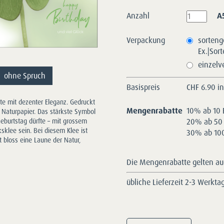
Anzahl
A
Verpackung
sorteng
Ex.|Sor
einzelv
ohne Spruch
Basispreis
CHF
6.90 i
arte mit dezenter Eleganz. Gedruckt
Mengenrabatte
10% ab 10 
s Naturpapier. Das stärkste Symbol
20% ab 50 
burtstag dürfte – mit grossem
sklee sein. Bei diesem Klee ist
30% ab 100
ht bloss eine Laune der Natur,
Die Mengenrabatte gelten auc
übliche Lieferzeit 2-3 Werkta