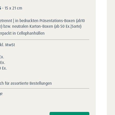
5
- 15 x 21 cm
etrennt | in bedruckten Präsentations-Boxen (ab10
te) bzw. neutralen Karton-Boxen (ab 50 Ex.|Sorte)
erpackt in Cellophanhüllen
nkl. MwSt
Ex.
Ex.
 Ex.
h für assortierte Bestellungen
ge