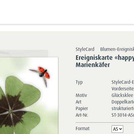
Kartensortimente
StyleCards
Blumen-Ereigniskarten
E
StyleCard
Blumen-Ereignis
Ereigniskarte «happy
Marienkäfer
Typ
StyleCard-E
Vorderseite
Motiv
Glücksklee
Art
Doppelkart
Papier
strukturier
Art-Nr.
ST-3014-A
Format