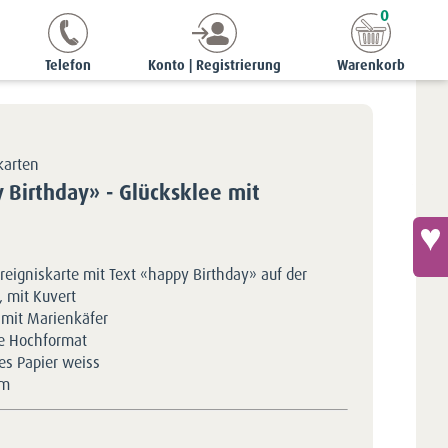
0
reigniskarte «happy Birthday» - Glücksklee mit Marienkäfer
Telefon
Konto | Registrierung
Warenkorb
karten
 Birthday» - Glücksklee mit
reigniskarte mit Text «happy Birthday» auf der
, mit Kuvert
 mit Marienkäfer
e Hochformat
tes Papier weiss
5m