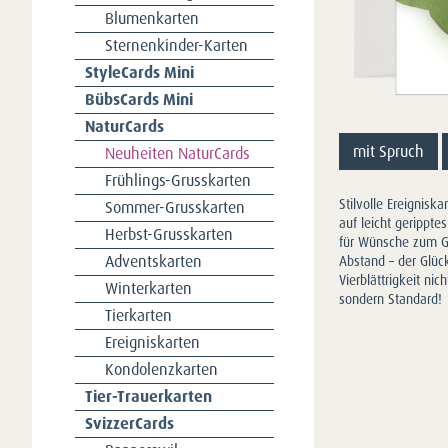
Blumenkarten
Sternenkinder-Karten
StyleCards Mini
BübsCards Mini
NaturCards
mit Spruch
Neuheiten NaturCards
Frühlings-Grusskarten
Stilvolle Ereignisk
Sommer-Grusskarten
auf leicht gerippte
Herbst-Grusskarten
für Wünsche zum Ge
Adventskarten
Abstand – der Glück
Vierblättrigkeit nic
Winterkarten
sondern Standard!
Tierkarten
Ereigniskarten
Kondolenzkarten
Tier-Trauerkarten
SvizzerCards