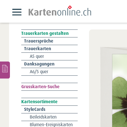
Trauerkarten gestalten
Navigation
Trauersprüche
überspringen
Trauerkarten
A5 quer
Danksagungen
A6/5 quer
Navigation
Grusskarten-Suche
überspringen
Kartensortimente
Navigation
StyleCards
überspringen
Beileidskarten
Blumen-Ereigniskarten