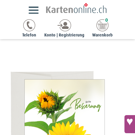
Kartensortimente
StyleCards
Blumen-Ereigniskarten
0
Ereigniskarte «gute Besserung» - Sonnenblume
Telefon
Konto | Registrierung
Warenkorb