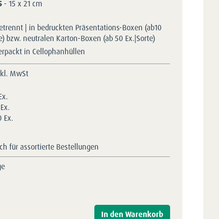
5
- 15 x 21 cm
etrennt | in bedruckten Präsentations-Boxen (ab10
te) bzw. neutralen Karton-Boxen (ab 50 Ex.|Sorte)
erpackt in Cellophanhüllen
nkl. MwSt
Ex.
Ex.
 Ex.
h für assortierte Bestellungen
ge