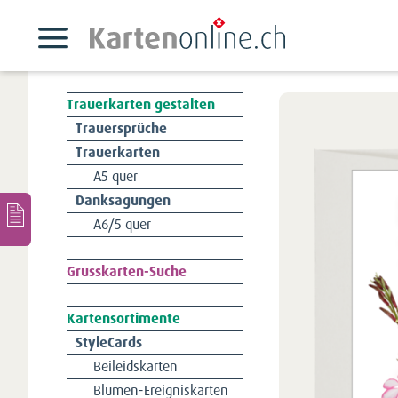
Trauerkarten gestalten
Navigation
Trauersprüche
überspringen
Trauerkarten
A5 quer
Danksagungen
A6/5 quer
Navigation
Grusskarten-Suche
überspringen
Kartensortimente
Navigation
StyleCards
überspringen
Beileidskarten
Blumen-Ereigniskarten