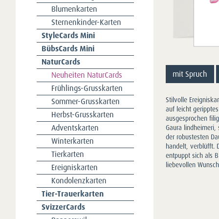
Blumenkarten
Sternenkinder-Karten
StyleCards Mini
BübsCards Mini
NaturCards
mit Spruch
Neuheiten NaturCards
Frühlings-Grusskarten
Stilvolle Ereignisk
Sommer-Grusskarten
auf leicht gerippte
Herbst-Grusskarten
ausgesprochen fili
Adventskarten
Gaura lindheimeri,
der robustesten Da
Winterkarten
handelt, verblüfft.
Tierkarten
entpuppt sich als B
liebevollen Wunsch
Ereigniskarten
Kondolenzkarten
Tier-Trauerkarten
SvizzerCards