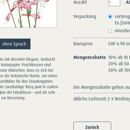
Anzahl
A
Verpackung
sorteng
Ex.|Sor
einzelv
Basispreis
CHF
6.90 i
ohne Spruch
Mengenrabatte
10% ab 10 
arte mit dezenter Eleganz. Gedruckt
20% ab 50 
s Naturpapier. Prachtkerzen sind
30% ab 100
grane Blümchen. Dass es sich bei
 so der botanische Name, um einen
uerblüher für den Staudengarten
Die Mengenrabatte gelten auc
 Die zweifarbige 'Rosy Jane'® zudem
ijou der Extraklasse – und als sehr
 zur Besserung.
übliche Lieferzeit 2-3 Werkta
Zurück