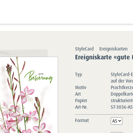
Kartensortimente
StyleCards
Blumen-Erei
StyleCard
Ereigniskarten
Ereigniskarte «gute
Typ
StyleCard-E
auf der Vor
Motiv
Prachtkerz
Art
Doppelkart
Papier
strukturier
Art-Nr.
ST-3036-A
Format