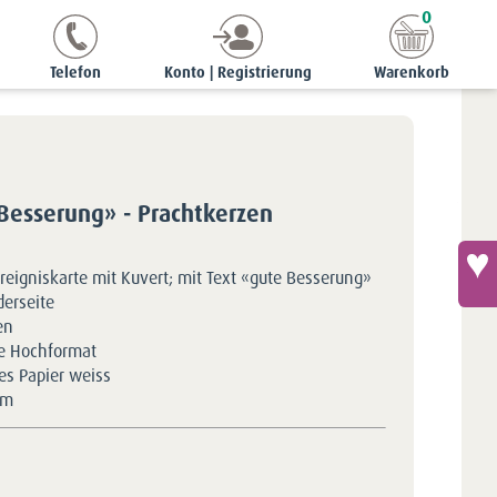
0
gniskarten
Ereigniskarte «gute Besserung» - Prachtkerzen
Telefon
Konto | Registrierung
Warenkorb
 Besserung» - Prachtkerzen
reigniskarte mit Kuvert; mit Text «gute Besserung»
derseite
en
e Hochformat
tes Papier weiss
5m