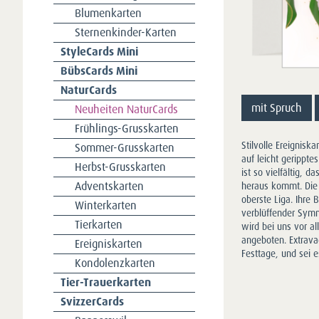
Blumenkarten
Sternenkinder-Karten
StyleCards Mini
BübsCards Mini
NaturCards
mit Spruch
Neuheiten NaturCards
Frühlings-Grusskarten
Stilvolle Ereignisk
Sommer-Grusskarten
auf leicht gerippte
Herbst-Grusskarten
ist so vielfältig,
Adventskarten
heraus kommt. Die 
oberste Liga. Ihre 
Winterkarten
verblüffender Symm
Tierkarten
wird bei uns vor a
angeboten. Extrava
Ereigniskarten
Festtage, und sei e
Kondolenzkarten
Tier-Trauerkarten
SvizzerCards