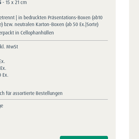
5
- 15 x 21 cm
etrennt | in bedruckten Präsentations-Boxen (ab10
te) bzw. neutralen Karton-Boxen (ab 50 Ex.|Sorte)
erpackt in Cellophanhüllen
nkl. MwSt
Ex.
Ex.
 Ex.
h für assortierte Bestellungen
ge