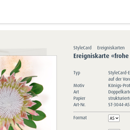
Kartensortimente
StyleCards
Blumen-Erei
StyleCard
Ereigniskarten
Ereigniskarte «frohe
Typ
StyleCard-E
auf der Vor
Motiv
Königs-Pro
Art
Doppelkart
Papier
strukturier
Art-Nr.
ST-3044-A
Format