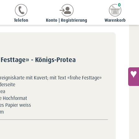
0
gniskarten
Ereigniskarte «frohe Festtage» - Königs-Protea
Telefon
Konto | Registrierung
Warenkorb
 Festtage» - Königs-Protea
reigniskarte mit Kuvert; mit Text «frohe Festtage»
derseite
tea
e Hochformat
tes Papier weiss
5m