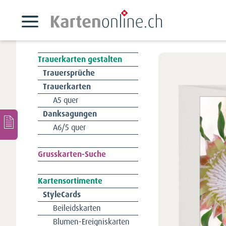
Trauerkarten gestalten
Navigation
Trauersprüche
überspringen
Trauerkarten
A5 quer
Danksagungen
A6/5 quer
Navigation
Grusskarten-Suche
überspringen
Kartensortimente
Navigation
StyleCards
überspringen
Beileidskarten
Blumen-Ereigniskarten