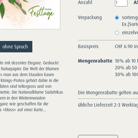
Anzahl
A
Verpackung
sorteng
Ex.|Sor
einzelv
Basispreis
CHF
6.90 i
ohne Spruch
Mengenrabatte
10% ab 10 
arte mit dezenter Eleganz. Gedruckt
20% ab 50 
s Naturpapier. Die Welt der Blumen
30% ab 100
 dass man aus dem Stauden kaum
Königs-Protea gehört dabie in die
Blüten sind tellergross und von
Die Mengenrabatte gelten auc
etrie. Die Nationalblume Südafrikas
llem in den Wintermonaten
ganz wie geschaffen für die
übliche Lieferzeit 2-3 Werkta
s «bloss» auf einer Karte…