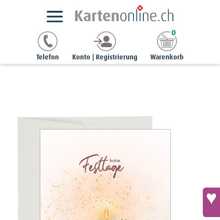
Kartensortimente
StyleCards
Blumen-Ereigniskarten
0
Ereigniskarte «frohe Festtage» - Eukalyptuskranz
Telefon
Konto | Registrierung
Warenkorb