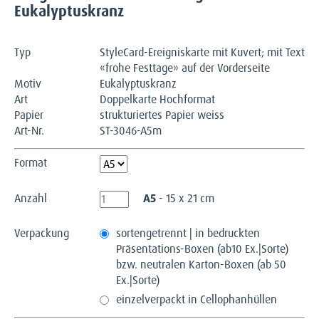
Eukalyptuskranz
Typ
StyleCard-Ereigniskarte mit Kuvert; mit Text
«frohe Festtage» auf der Vorderseite
Motiv
Eukalyptuskranz
Art
Doppelkarte Hochformat
Papier
strukturiertes Papier weiss
Art-Nr.
ST-3046-A5m
Format
Anzahl
A5
- 15 x 21 cm
Verpackung
sortengetrennt | in bedruckten
Präsentations-Boxen (ab10 Ex.|Sorte)
bzw. neutralen Karton-Boxen (ab 50
Ex.|Sorte)
einzelverpackt in Cellophanhüllen