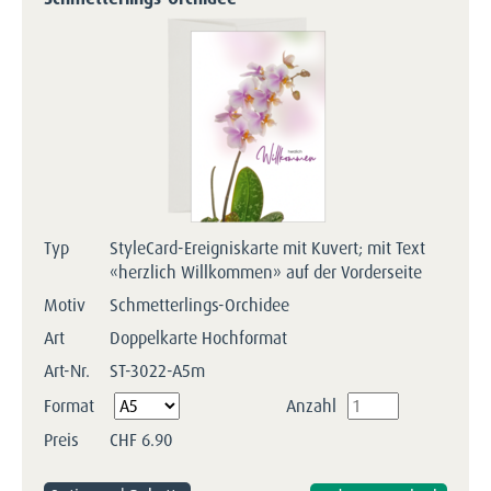
Typ
StyleCard-Ereigniskarte mit Kuvert; mit Text
«herzlich Willkommen» auf der Vorderseite
Motiv
Schmetterlings-Orchidee
Art
Doppelkarte Hochformat
Art-Nr.
ST-3022-A5m
Pflichtfeld
Format
Anzahl
Preis
CHF
6.90