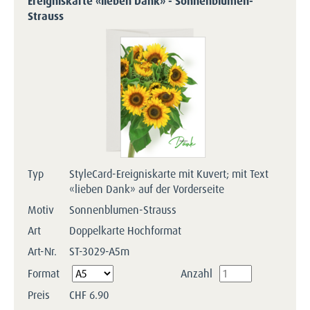
Ereigniskarte «lieben Dank» - Sonnenblumen-
Strauss
Typ
StyleCard-Ereigniskarte mit Kuvert; mit Text
«lieben Dank» auf der Vorderseite
Motiv
Sonnenblumen-Strauss
Art
Doppelkarte Hochformat
Art-Nr.
ST-3029-A5m
Pflichtfeld
Format
Anzahl
Preis
CHF
6.90