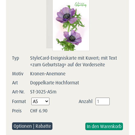
Typ
StyleCard-Ereigniskarte mit Kuvert; mit Text
«zum Geburtstag» auf der Vorderseite
Motiv
Kronen-Anemone
Art
Doppelkarte Hochformat
Art-Nr.
ST-3025-A5m
Pflichtfeld
Format
Anzahl
Preis
CHF
6.90
Optionen | Rabatte