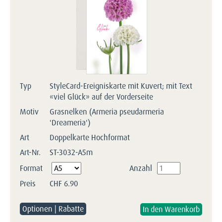
Typ
StyleCard-Ereigniskarte mit Kuvert; mit Text
«viel Glück» auf der Vorderseite
Motiv
Grasnelken (Armeria pseudarmeria
'Dreameria')
Art
Doppelkarte Hochformat
Art-Nr.
ST-3032-A5m
Pflichtfeld
Format
Anzahl
Preis
CHF
6.90
Optionen | Rabatte