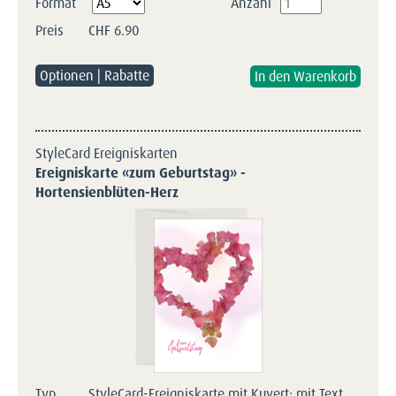
Pflichtfeld
Format
Anzahl
Preis
CHF
6.90
Optionen | Rabatte
StyleCard Ereigniskarten
Ereigniskarte «zum Geburtstag» -
Hortensienblüten-Herz
Typ
StyleCard-Ereigniskarte mit Kuvert; mit Text