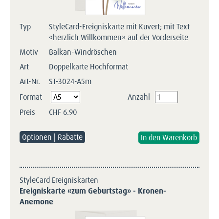
Typ
StyleCard-Ereigniskarte mit Kuvert; mit Text
«herzlich Willkommen» auf der Vorderseite
Motiv
Balkan-Windröschen
Art
Doppelkarte Hochformat
Art-Nr.
ST-3024-A5m
Pflichtfeld
Format
Anzahl
Preis
CHF
6.90
Optionen | Rabatte
StyleCard Ereigniskarten
Ereigniskarte «zum Geburtstag» - Kronen-
Anemone