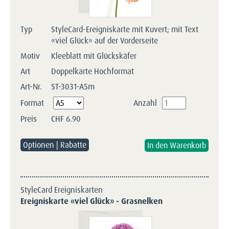
Typ
StyleCard-Ereigniskarte mit Kuvert; mit Text
«viel Glück» auf der Vorderseite
Motiv
Kleeblatt mit Glückskäfer
Art
Doppelkarte Hochformat
Art-Nr.
ST-3031-A5m
Pflichtfeld
Format
Anzahl
Preis
CHF
6.90
Optionen | Rabatte
StyleCard Ereigniskarten
Ereigniskarte «viel Glück» - Grasnelken