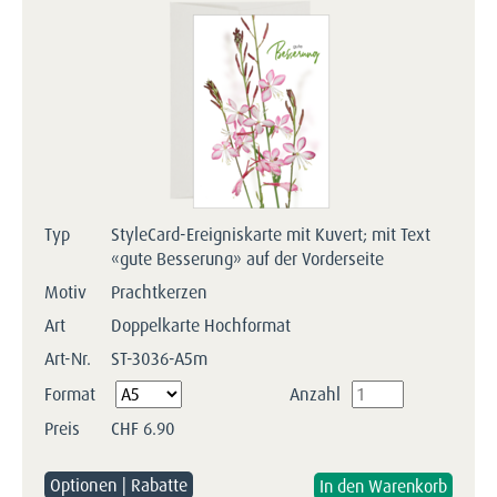
Typ
StyleCard-Ereigniskarte mit Kuvert; mit Text
«gute Besserung» auf der Vorderseite
Motiv
Prachtkerzen
Art
Doppelkarte Hochformat
Art-Nr.
ST-3036-A5m
Pflichtfeld
Format
Anzahl
Preis
CHF
6.90
Optionen | Rabatte