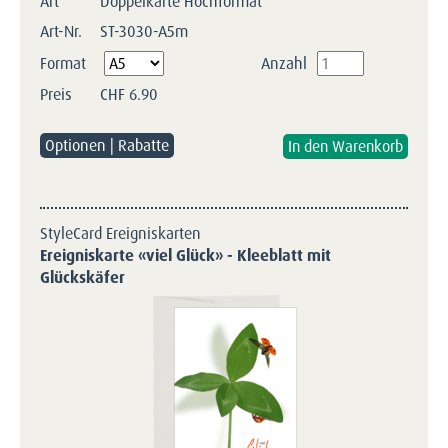
Art
Doppelkarte Hochformat
Art-Nr.
ST-3030-A5m
Pflichtfeld
Format
Anzahl
Preis
CHF
6.90
Optionen | Rabatte
StyleCard Ereigniskarten
Ereigniskarte «viel Glück» - Kleeblatt mit
Glückskäfer