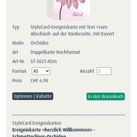
Typ
StyleCard-Ereigniskarte mit Text «zum
Abschied» auf der Vorderseite, mit Kuvert
Motiv
Orchidee
Art
Doppelkarte Hochformat
Art-Nr.
ST-3021-A5m
Pflichtfeld
Format
Anzahl
Preis
CHF
6.90
Optionen | Rabatte
StyleCard Ereigniskarten
Ereigniskarte «herzlich Willkommen» -
Schmetterlings-Orchidee