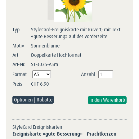
Typ
StyleCard-Ereigniskarte mit Kuvert; mit Text
«gute Besserung» auf der Vorderseite
Motiv
Sonnenblume
Art
Doppelkarte Hochformat
Art-Nr.
ST-3035-A5m
Pflichtfeld
Format
Anzahl
Preis
CHF
6.90
Optionen | Rabatte
StyleCard Ereigniskarten
Ereigniskarte «gute Besserung» - Prachtkerzen