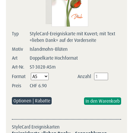
Typ
StyleCard-Ereigniskarte mit Kuvert; mit Text
«lieben Dank» auf der Vorderseite
Motiv
Islandmohn-Blüten
Art
Doppelkarte Hochformat
Art-Nr.
ST-3028-A5m
Pflichtfeld
Format
Anzahl
Preis
CHF
6.90
Optionen | Rabatte
StyleCard Ereigniskarten