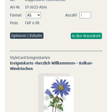
Art-Nr.
ST-3023-A5m
Pflichtfeld
Format
Anzahl
Preis
CHF
6.90
Optionen | Rabatte
StyleCard Ereigniskarten
Ereigniskarte «herzlich Willkommen» - Balkan-
Windröschen