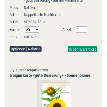
«gute Besserung» auf der Vorderseite
Motiv
Dahlien
Art
Doppelkarte Hochformat
Art-Nr.
ST-3034-A5m
Pflichtfeld
Format
Anzahl
Preis
CHF
6.90
Optionen | Rabatte
StyleCard Ereigniskarten
Ereigniskarte «gute Besserung» - Sonnenblume