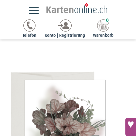
Kartensortimente
StyleCards
Beileidskarten
0
Beileidskarte «In stiller Verbundenheit» - Purpurglöckchen
(Heuchera)
Telefon
Konto | Registrierung
Warenkorb