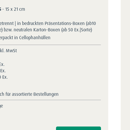
5
- 15 x 21 cm
etrennt | in bedruckten Präsentations-Boxen (ab10
te) bzw. neutralen Karton-Boxen (ab 50 Ex.|Sorte)
erpackt in Cellophanhüllen
nkl. MwSt
Ex.
Ex.
 Ex.
h für assortierte Bestellungen
ge