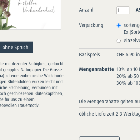
Anzahl
A
Verpackung
sorteng
Ex.|Sor
einzelv
ohne Spruch
Basispreis
CHF
6.90 i
arte mit dezenter Farbigkeit, gedruckt
Mengenrabatte
10% ab 10 
ht geripptes Naturpapier. Die Grosse
20% ab 50 
ia) ist eine einheimische Wildstaude.
igen Blütendolden wirken leicht und
30% ab 100
rliche Erscheinung, verbunden mit
noch geschlossenen Blütenköpfchen,
de für uns zu einem
Die Mengenrabatte gelten auc
ebevollen Trauermotiv.
übliche Lieferzeit 2-3 Werkta