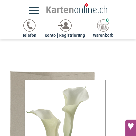
Kartensortimente
StyleCards
Beileidskarten
0
Beileidskarte «In stiller Trauer» - Weisse Calla
Telefon
Konto | Registrierung
Warenkorb