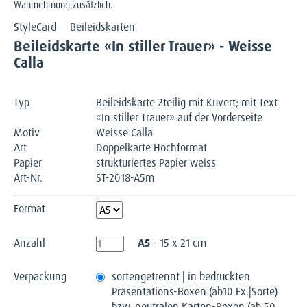
Wahrnehmung zusätzlich.
StyleCard
Beileidskarten
Beileidskarte «In stiller Trauer» - Weisse
Calla
Typ
Beileidskarte 2teilig mit Kuvert; mit Text
«In stiller Trauer» auf der Vorderseite
Motiv
Weisse Calla
Art
Doppelkarte Hochformat
Papier
strukturiertes Papier weiss
Art-Nr.
ST-2018-A5m
Format
Anzahl
A5
- 15 x 21 cm
Verpackung
sortengetrennt | in bedruckten
Präsentations-Boxen (ab10 Ex.|Sorte)
bzw. neutralen Karton-Boxen (ab 50