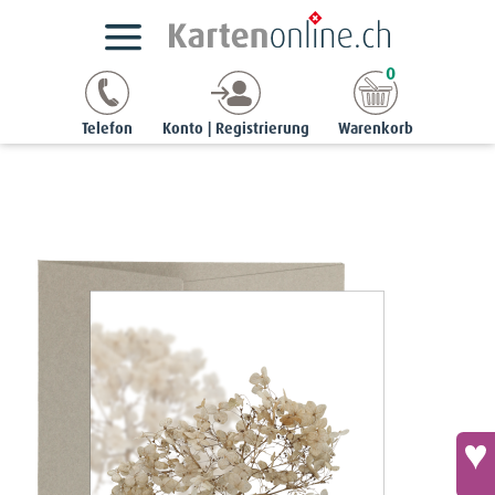
Kartensortimente
StyleCards
Beileidskarten
0
Beileidskarte «In stiller Trauer» - Rispenhortensie
Telefon
Konto | Registrierung
Warenkorb