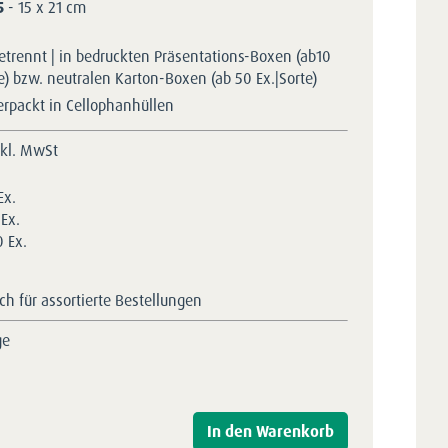
5
- 15 x 21 cm
etrennt | in bedruckten Präsentations-Boxen (ab10
te) bzw. neutralen Karton-Boxen (ab 50 Ex.|Sorte)
erpackt in Cellophanhüllen
nkl. MwSt
Ex.
Ex.
 Ex.
h für assortierte Bestellungen
ge