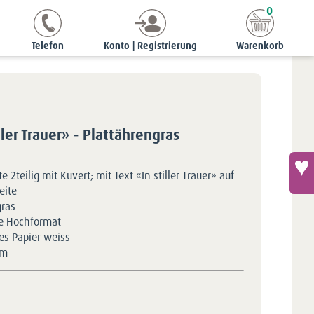
0
idskarten
Beileidskarte «In stiller Trauer» - Plattährengras
Telefon
Konto | Registrierung
Warenkorb
ller Trauer» - Plattährengras
e 2teilig mit Kuvert; mit Text «In stiller Trauer» auf
eite
gras
e Hochformat
tes Papier weiss
5m