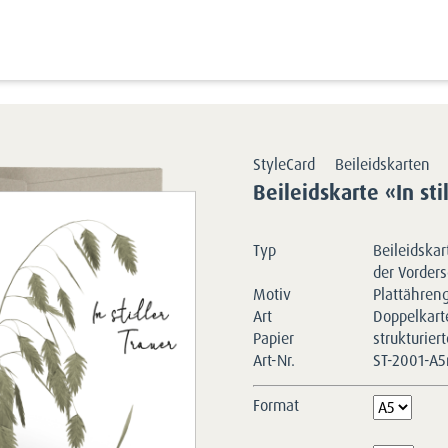
Kartensortimente
StyleCards
Beile
StyleCard
Beileidskarten
Beileidskarte «In sti
Typ
Beileidskart
der Vorders
Motiv
Plattähren
Art
Doppelkart
Papier
strukturier
Art-Nr.
ST-2001-A
Format