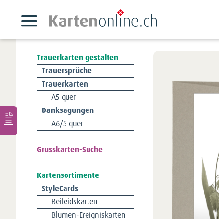
Trauerkarten gestalten
Navigation
Trauersprüche
überspringen
Trauerkarten
A5 quer
Danksagungen
A6/5 quer
Navigation
Grusskarten-Suche
überspringen
Kartensortimente
Navigation
StyleCards
überspringen
Beileidskarten
Blumen-Ereigniskarten