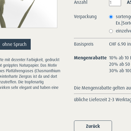
Anzahl
A
Verpackung
sorteng
Ex.|Sor
einzelv
Basispreis
CHF
6.90 i
ohne Spruch
Mengenrabatte
10% ab 10 
arte mit dezenter Farbigkeit, gedruckt
20% ab 50 
ht geripptes Naturpapier. Das Motiv
30% ab 100
nes Plattährengrases (Chasmanthium
winterharte Ziergras ist da und dort
zutreffen. Die tropfenartig
Die Mengenrabatte gelten auc
irken sehr elegant und haben eine
übliche Lieferzeit 2-3 Werkta
Zurück