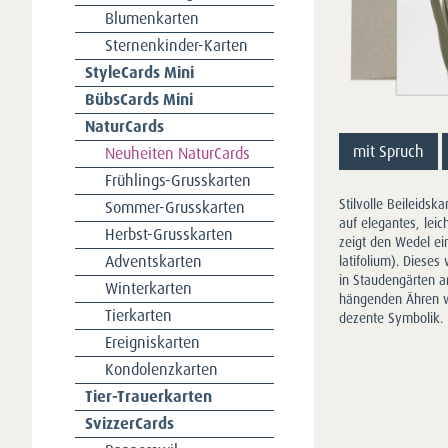
Blumenkarten
Sternenkinder-Karten
StyleCards Mini
BübsCards Mini
NaturCards
mit Spruch
Neuheiten NaturCards
Frühlings-Grusskarten
Stilvolle Beileidsk
Sommer-Grusskarten
auf elegantes, leic
Herbst-Grusskarten
zeigt den Wedel ei
Adventskarten
latifolium). Dieses 
in Staudengärten an
Winterkarten
hängenden Ähren w
Tierkarten
dezente Symbolik.
Ereigniskarten
Kondolenzkarten
Tier-Trauerkarten
SvizzerCards