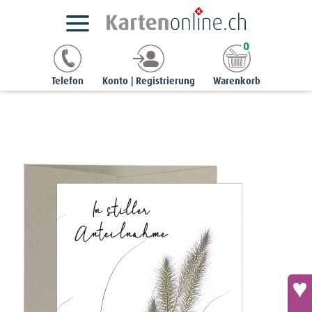
Kartensortimente
StyleCards
Beileidskarten
0
Beileidskarte «In stiller Trauer» - Federborstengras
Telefon
Konto | Registrierung
Warenkorb