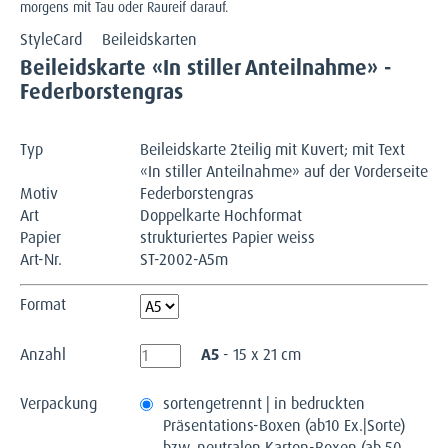
morgens mit Tau oder Raureif darauf.
StyleCard
Beileidskarten
Beileidskarte «In stiller Anteilnahme» -
Federborstengras
Typ
Beileidskarte 2teilig mit Kuvert; mit Text
«In stiller Anteilnahme» auf der Vorderseite
Motiv
Federborstengras
Art
Doppelkarte Hochformat
Papier
strukturiertes Papier weiss
Art-Nr.
ST-2002-A5m
Format
Anzahl
A5
- 15 x 21 cm
Verpackung
sortengetrennt | in bedruckten
Präsentations-Boxen (ab10 Ex.|Sorte)
bzw. neutralen Karton-Boxen (ab 50