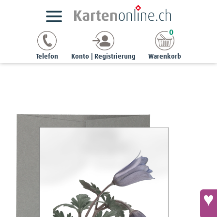
Kartensortimente
StyleCards
Beileidskarten
0
Beileidskarte «In stiller Anteilnahme» - Balkan-Windröschen
Telefon
Konto | Registrierung
Warenkorb