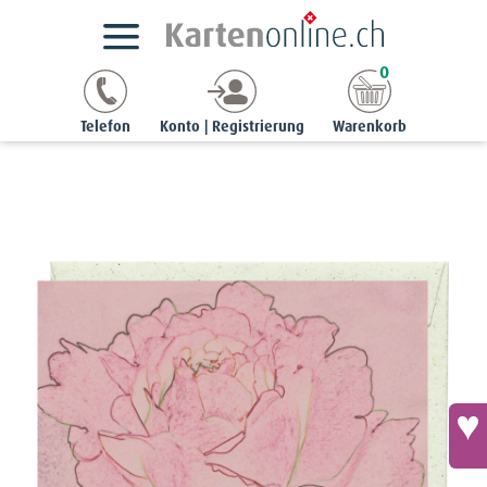
Kartensortimente
StyleCards Mini
0
Minikärtchen - herzlichen Glückwunsch
Telefon
Konto | Registrierung
Warenkorb