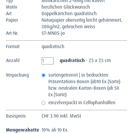
Typ
Minikärtchen 2-teilig mit Kuvert
Motiv
herzlichen Glückwunsch
Art
Doppelkärtchen quadratisch
Papier
Naturpapier oberseitig leicht gehämmert,
300g/m2, gebrochen weiss
Art-Nr.
ST-MN05-jo
Format
quadratisch
Anzahl
quadratisch
- 7,5 x 7,5 cm
Verpackung
sortengetrennt | in bedruckten
Präsentations-Boxen (ab10 Ex.|Sorte)
bzw. neutralen Karton-Boxen (ab 50
Ex.|Sorte)
einzelverpackt in Cellophanhüllen
Basispreis
CHF
3.90 inkl. MwSt
Mengenrabatte
10% ab 10 Ex.