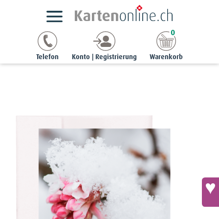
Kartensortimente
NaturCards
Winterkarten
0
noble | 12 x 17 cm
Noble-Karte - Schneeball-Blüten
Telefon
Konto | Registrierung
Warenkorb