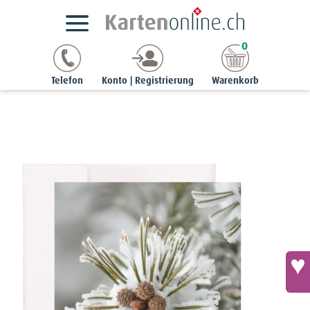
Kartensortimente
NaturCards
Winterkarten
0
noble | 12 x 17 cm
Noble-Karte - Bergkiefer-Triebspitze
Telefon
Konto | Registrierung
Warenkorb