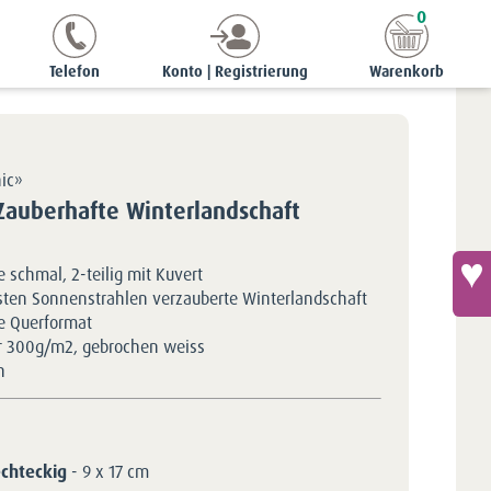
0
 x 17 cm
Grusskarte schmal - Zauberhafte Winterlandschaft
Telefon
Konto | Registrierung
Warenkorb
hic»
 Zauberhafte Winterlandschaft
 schmal, 2-teilig mit Kuvert
sten Sonnenstrahlen verzauberte Winterlandschaft
e Querformat
r 300g/m2, gebrochen weiss
h
echteckig
- 9 x 17 cm