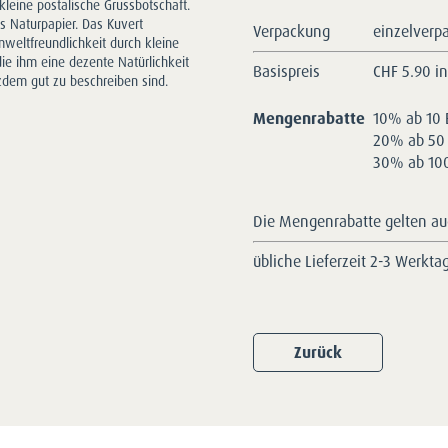
kleine postalische Grussbotschaft.
s Naturpapier. Das Kuvert
Verpackung
einzelverp
mweltfreundlichkeit durch kleine
ie ihm eine dezente Natürlichkeit
Basispreis
CHF
5.90 i
tzdem gut zu beschreiben sind.
Mengenrabatte
10% ab 10 
20% ab 50 
30% ab 100
Die Mengenrabatte gelten auc
übliche Lieferzeit 2-3 Werkta
Zurück