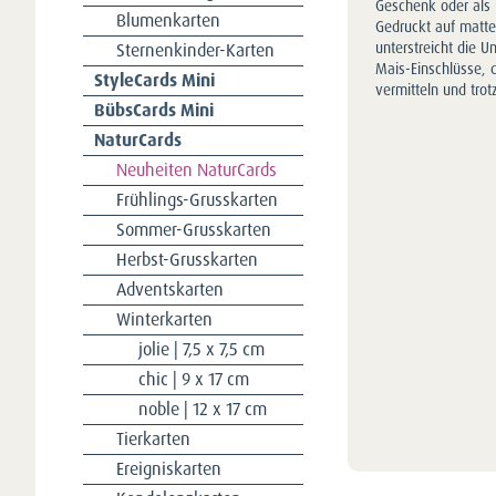
Geschenk oder als 
Blumenkarten
Gedruckt auf matte
Sternenkinder-Karten
unterstreicht die U
Mais-Einschlüsse, d
StyleCards Mini
vermitteln und tro
BübsCards Mini
NaturCards
Neuheiten NaturCards
Frühlings-Grusskarten
Sommer-Grusskarten
Herbst-Grusskarten
Adventskarten
Winterkarten
jolie | 7,5 x 7,5 cm
chic | 9 x 17 cm
noble | 12 x 17 cm
Tierkarten
Ereigniskarten