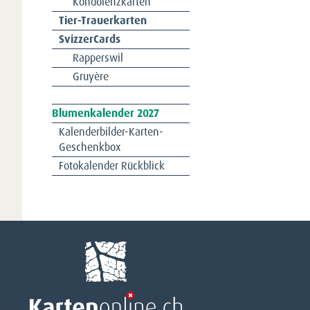
Kondolenzkarten
Tier-Trauerkarten
SvizzerCards
Rapperswil
Gruyère
Navigation
Blumenkalender 2027
überspringen
Kalenderbilder-Karten-
Geschenkbox
Fotokalender Rückblick