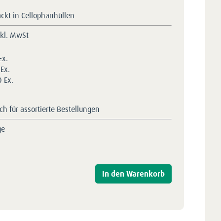
ackt in Cellophanhüllen
nkl. MwSt
Ex.
Ex.
 Ex.
h für assortierte Bestellungen
ge