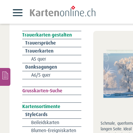
Trauerkarten gestalten
Navigation
Trauersprüche
überspringen
Trauerkarten
A5 quer
Danksagungen
A6/5 quer
Navigation
Grusskarten-Suche
überspringen
Kartensortimente
Navigation
StyleCards
überspringen
Beileidskarten
Schmale, querforma
langen Seite. Ideal
Blumen-Ereigniskarten