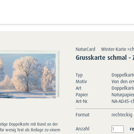
Kartensortimente
NaturCards
Winterkarten
chic | 9
NaturCard
Winter-Karte «c
Grusskarte schmal -
Typ
Doppelkarte
Motiv
Von den er
Art
Doppelkart
Papier
Naturpapie
Art-Nr.
NA-AD45-c
Format
rechteckig
tige Doppelkarte mit Bund an der
Anzahl
r
 für wenig Text als Beilage zu einem