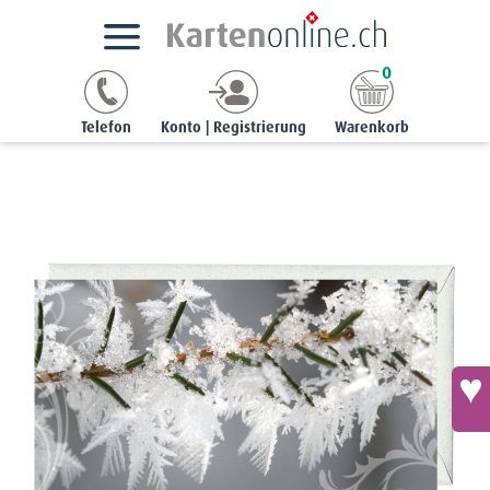
Kartensortimente
NaturCards
Winterkarten
0
chic | 9 x 17 cm
Grusskarte schmal - Eisblumen an Heidekraut
Telefon
Konto | Registrierung
Warenkorb