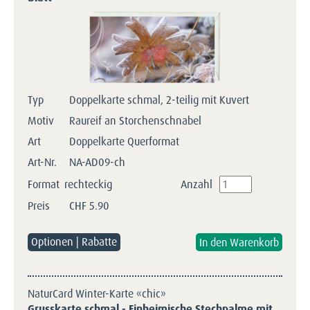
Typ
Doppelkarte schmal, 2-teilig mit Kuvert
Motiv
Raureif an Storchenschnabel
Art
Doppelkarte Querformat
Art-Nr.
NA-AD09-ch
Format
rechteckig
Anzahl
Preis
CHF
5.90
Optionen | Rabatte
NaturCard Winter-Karte «chic»
Grusskarte schmal - Einheimische Stechpalme mit