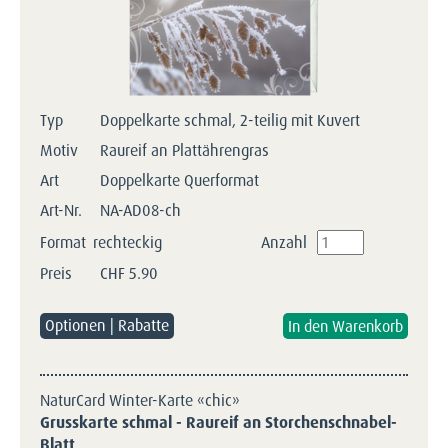
Typ
Doppelkarte schmal, 2-teilig mit Kuvert
Motiv
Raureif an Plattährengras
Art
Doppelkarte Querformat
Art-Nr.
NA-AD08-ch
Format
rechteckig
Anzahl
Preis
CHF
5.90
Optionen | Rabatte
NaturCard Winter-Karte «chic»
Grusskarte schmal - Raureif an Storchenschnabel-
Blatt