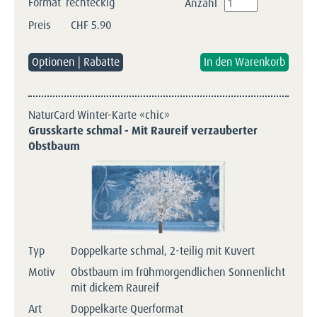
Format
rechteckig
Anzahl
Preis
CHF
5.90
Optionen | Rabatte
NaturCard Winter-Karte «chic»
Grusskarte schmal - Mit Raureif verzauberter
Obstbaum
Typ
Doppelkarte schmal, 2-teilig mit Kuvert
Motiv
Obstbaum im frühmorgendlichen Sonnenlicht
mit dickem Raureif
Art
Doppelkarte Querformat