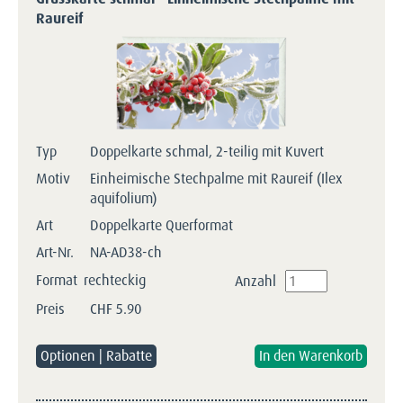
Raureif
Typ
Doppelkarte schmal, 2-teilig mit Kuvert
Motiv
Einheimische Stechpalme mit Raureif (Ilex
aquifolium)
Art
Doppelkarte Querformat
Art-Nr.
NA-AD38-ch
Format
rechteckig
Anzahl
Preis
CHF
5.90
Optionen | Rabatte