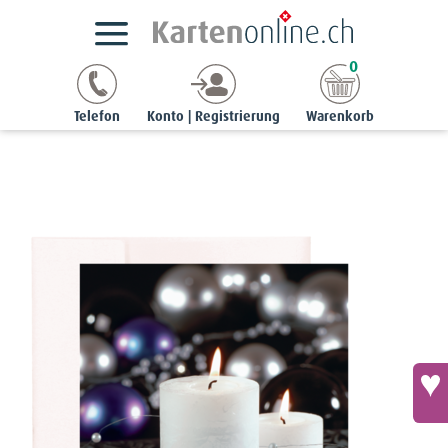
Kartensortimente
NaturCards
Adventskarten
0
noble | 12 x 17 cm
Noble-Karte - Kerzen in Adventsdeko
Telefon
Konto | Registrierung
Warenkorb