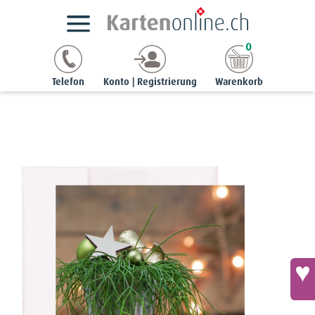
Kartensortimente
NaturCards
Adventskarten
0
noble | 12 x 17 cm
Noble-Karte - Adventsdeko mit Korallenkaktus
Telefon
Konto | Registrierung
Warenkorb