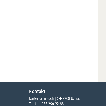
Kontakt
kartenonline.ch | CH-8730 Uznach
Telefon 055 290 22 88