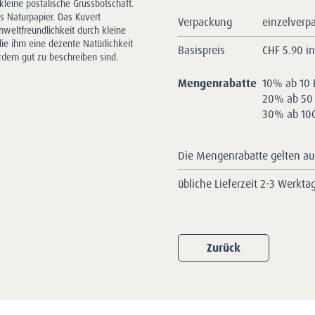
kleine postalische Grussbotschaft.
s Naturpapier. Das Kuvert
Verpackung
einzelverp
mweltfreundlichkeit durch kleine
ie ihm eine dezente Natürlichkeit
Basispreis
CHF
5.90 i
tzdem gut zu beschreiben sind.
Mengenrabatte
10% ab 10 
20% ab 50 
30% ab 100
Die Mengenrabatte gelten auc
übliche Lieferzeit 2-3 Werkta
Zurück