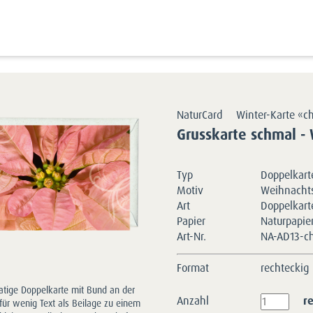
Kartensortimente
NaturCards
Adventskar
NaturCard
Winter-Karte «c
Grusskarte schmal -
Typ
Doppelkarte
Motiv
Weihnacht
Art
Doppelkart
Papier
Naturpapie
Art-Nr.
NA-AD13-c
Format
rechteckig
tige Doppelkarte mit Bund an der
Anzahl
r
 für wenig Text als Beilage zu einem