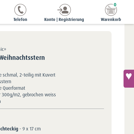
0
ten
chic | 9 x 17 cm
Grusskarte schmal - Weihnachtsstern
Telefon
Konto | Registrierung
Warenkorb
hic»
 Weihnachtsstern
 schmal, 2-teilig mit Kuvert
sstern
e Querformat
r 300g/m2, gebrochen weiss
h
echteckig
- 9 x 17 cm