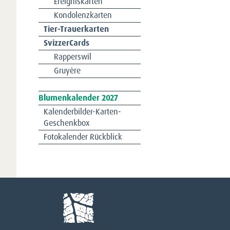
Ereigniskarten
Kondolenzkarten
Tier-Trauerkarten
SvizzerCards
Rapperswil
Gruyère
Navigation
Blumenkalender 2027
überspringen
Kalenderbilder-Karten-
Geschenkbox
Fotokalender Rückblick