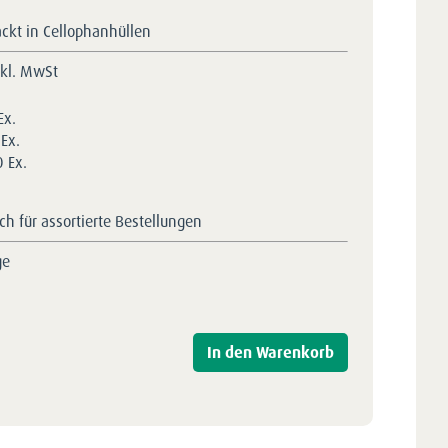
ackt in Cellophanhüllen
nkl. MwSt
Ex.
Ex.
 Ex.
h für assortierte Bestellungen
ge