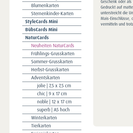
Geschenk oder als 
Blumenkarten
Gedruckt auf matte
Sternenkinder-Karten
unterstreicht die U
Mais-Einschlüsse, d
StyleCards Mini
vermitteln und tro
BübsCards Mini
NaturCards
Neuheiten NaturCards
Frühlings-Grusskarten
Sommer-Grusskarten
Herbst-Grusskarten
Adventskarten
jolie | 7,5 x 7,5 cm
chic | 9 x 17 cm
noble | 12 x 17 cm
superb | A5 hoch
Winterkarten
Tierkarten