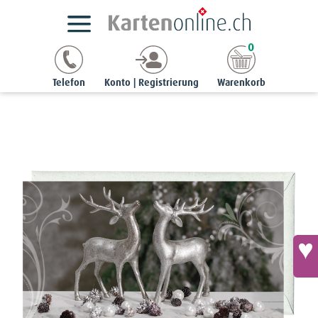
Kartensortimente
NaturCards
Adventskarten
0
chic | 9 x 17 cm
Grusskarte schmal - Deko-Hirsche
Telefon
Konto | Registrierung
Warenkorb