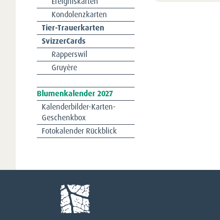
Ereigniskarten
Kondolenzkarten
Tier-Trauerkarten
SvizzerCards
Rapperswil
Gruyère
Navigation
Blumenkalender 2027
überspringen
Kalenderbilder-Karten-
Geschenkbox
Fotokalender Rückblick