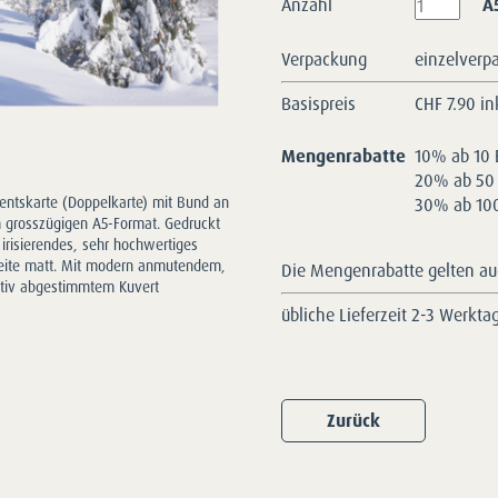
Anzahl
A
Verpackung
einzelverp
Basispreis
CHF
7.90 in
Mengenrabatte
10% ab 10 
20% ab 50 
30% ab 100
ntskarte (Doppelkarte) mit Bund an
m grosszügigen A5-Format. Gedruckt
t irisierendes, sehr hochwertiges
seite matt. Mit modern anmutendem,
Die Mengenrabatte gelten auc
otiv abgestimmtem Kuvert
übliche Lieferzeit 2-3 Werkta
Zurück