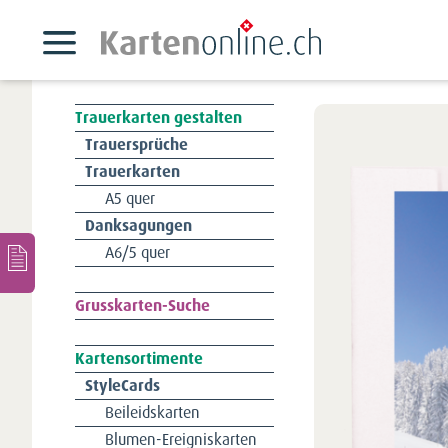
Trauerkarten gestalten
Navigation
Trauersprüche
überspringen
Trauerkarten
A5 quer
Danksagungen
A6/5 quer
Navigation
Grusskarten-Suche
überspringen
Kartensortimente
Navigation
StyleCards
überspringen
Beileidskarten
Blumen-Ereigniskarten