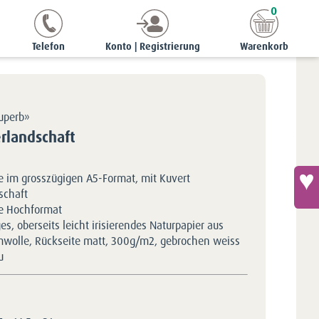
0
karten
superb | A5 hoch
Superb-Karte - Winterlandschaft
Telefon
Konto | Registrierung
Warenkorb
uperb»
rlandschaft
e im grosszügigen A5-Format, mit Kuvert
schaft
e Hochformat
s, oberseits leicht irisierendes Naturpapier aus
olle, Rückseite matt, 300g/m2, gebrochen weiss
u