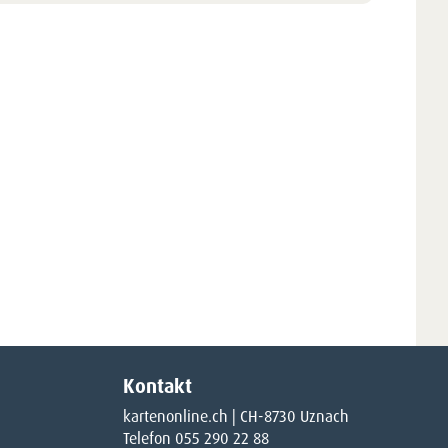
Kontakt
kartenonline.ch | CH-8730 Uznach
Telefon 055 290 22 88