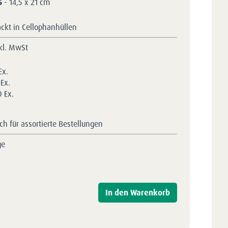
5
- 14,5 x 21 cm
ackt in Cellophanhüllen
kl. MwSt
Ex.
Ex.
 Ex.
h für assortierte Bestellungen
ge