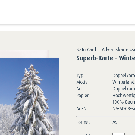
Kartensortimente
NaturCards
Advents
NaturCard
Adventskarte «s
Superb-Karte - Winte
Typ
Doppelkart
Motiv
Winterland
Art
Doppelkart
Papier
Hochwertige
100% Baumw
Art-Nr.
NA-AD03-s
Format
A5