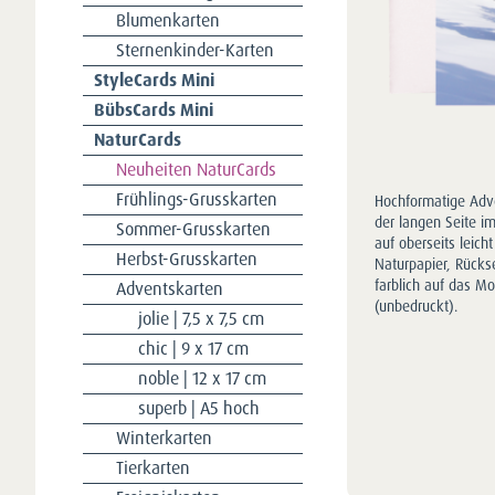
Blumenkarten
Sternenkinder-Karten
StyleCards Mini
BübsCards Mini
NaturCards
Neuheiten NaturCards
Frühlings-Grusskarten
Hochformatige Adve
der langen Seite i
Sommer-Grusskarten
auf oberseits leich
Herbst-Grusskarten
Naturpapier, Rück
farblich auf das M
Adventskarten
(unbedruckt).
jolie | 7,5 x 7,5 cm
chic | 9 x 17 cm
noble | 12 x 17 cm
superb | A5 hoch
Winterkarten
Tierkarten