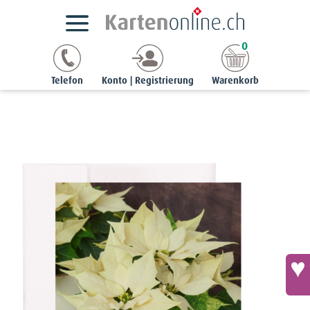
Kartensortimente
NaturCards
Adventskarten
0
superb | A5 hoch
Superb-Karte - Weisser Weihnachtsstern
Telefon
Konto | Registrierung
Warenkorb