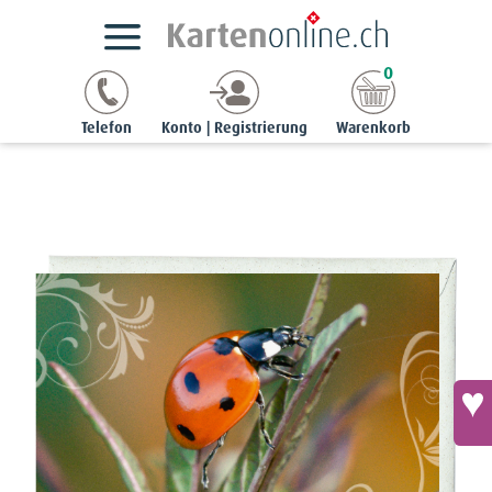
Kartensortimente
NaturCards
Tierkarten
0
Noble-Karte - Siebenpunkt (Coccinella septempunctata)
Telefon
Konto | Registrierung
Warenkorb