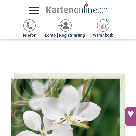
Kartensortimente
NaturCards
Sommer-Grusskarten
0
jolie | 7,5 x 7,5 cm
Minikärtchen - Präriekerze (Gaura lindheimeri)
Telefon
Konto | Registrierung
Warenkorb