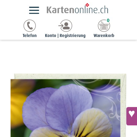
Kartensortimente
NaturCards
Herbst-Grusskarten
0
jolie | 7,5 x 7,5 cm
Minikärtchen - Hornveilchen (Viola)
Telefon
Konto | Registrierung
Warenkorb