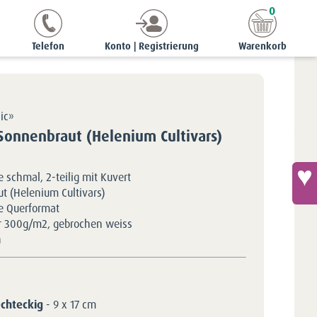
0
 cm
Grusskarte schmal - Sonnenbraut (Helenium Cultivars)
Telefon
Konto | Registrierung
Warenkorb
ic»
 Sonnenbraut (Helenium Cultivars)
 schmal, 2-teilig mit Kuvert
t (Helenium Cultivars)
e Querformat
r 300g/m2, gebrochen weiss
h
echteckig
- 9 x 17 cm