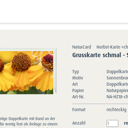
Kartensortimente
NaturCards
Herbst-Grusskarten
chic | 9 x 17
NaturCard
Herbst-Karte «ch
Grusskarte schmal -
Typ
Doppelkarte
Motiv
Sonnenbrau
Art
Doppelkart
Papier
Naturpapie
Art-Nr.
NA-HZ18-c
Format
rechteckig
tige Doppelkarte mit Bund an der
Anzahl
r
 für wenig Text als Beilage zu einem