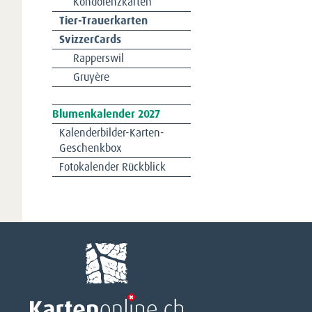
Kondolenzkarten
Tier-Trauerkarten
SvizzerCards
Rapperswil
Gruyère
Navigation
Blumenkalender 2027
überspringen
Kalenderbilder-Karten-
Geschenkbox
Fotokalender Rückblick