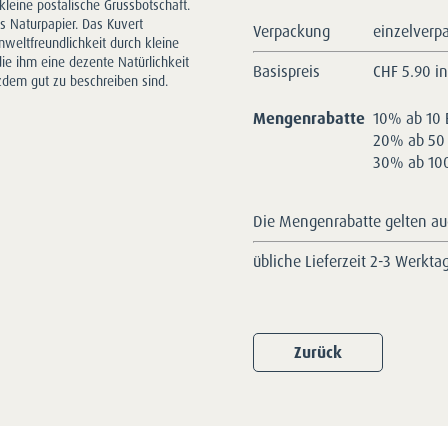
kleine postalische Grussbotschaft.
s Naturpapier. Das Kuvert
Verpackung
einzelverp
mweltfreundlichkeit durch kleine
ie ihm eine dezente Natürlichkeit
Basispreis
CHF
5.90 i
tzdem gut zu beschreiben sind.
Mengenrabatte
10% ab 10 
20% ab 50 
30% ab 100
Die Mengenrabatte gelten auc
übliche Lieferzeit 2-3 Werkta
Zurück