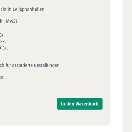
ackt in Cellophanhüllen
nkl. MwSt
Ex.
Ex.
 Ex.
h für assortierte Bestellungen
ge