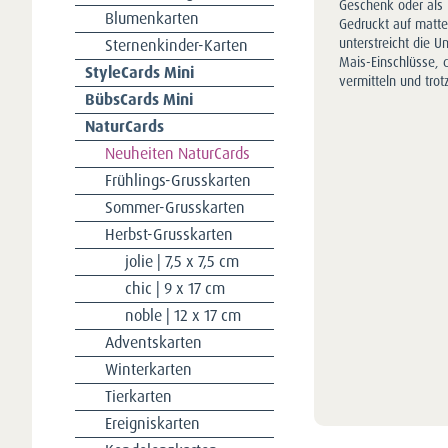
Geschenk oder als 
Blumenkarten
Gedruckt auf matte
Sternenkinder-Karten
unterstreicht die U
Mais-Einschlüsse, d
StyleCards Mini
vermitteln und tro
BübsCards Mini
NaturCards
Neuheiten NaturCards
Frühlings-Grusskarten
Sommer-Grusskarten
Herbst-Grusskarten
jolie | 7,5 x 7,5 cm
chic | 9 x 17 cm
noble | 12 x 17 cm
Adventskarten
Winterkarten
Tierkarten
Ereigniskarten