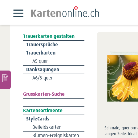
Trauerkarten gestalten
Navigation
Trauersprüche
überspringen
Trauerkarten
A5 quer
Danksagungen
A6/5 quer
Navigation
Grusskarten-Suche
überspringen
Kartensortimente
Navigation
StyleCards
überspringen
Beileidskarten
Schmale, querforma
langen Seite. Ideal
Blumen-Ereigniskarten