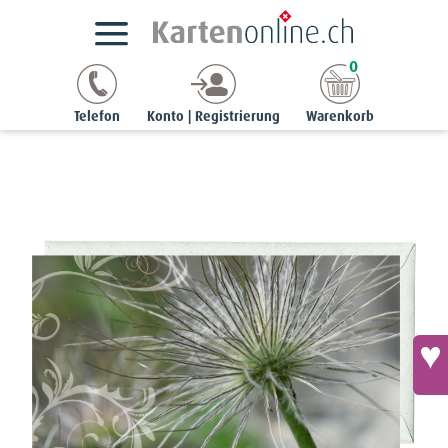
Kartensortimente
NaturCards
Herbst-Grusskarten
0
chic | 9 x 17 cm
Grusskarte schmal - Küchenschelle (Pulsatilla vulgaris)
Telefon
Konto | Registrierung
Warenkorb