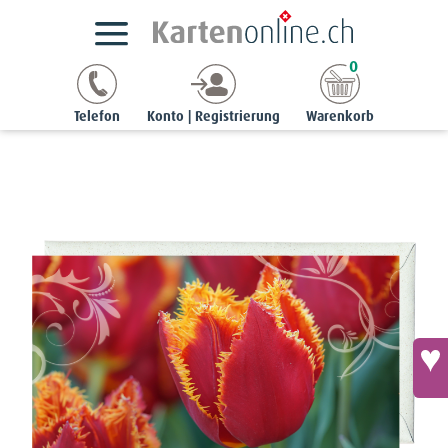
Kartensortimente
NaturCards
Frühlings-Grusskarten
0
chic | 9 x 17 cm
Grusskarte schmal - Gefranste Tulpe (Tulipa Cultivars)
Telefon
Konto | Registrierung
Warenkorb
'Davenport'